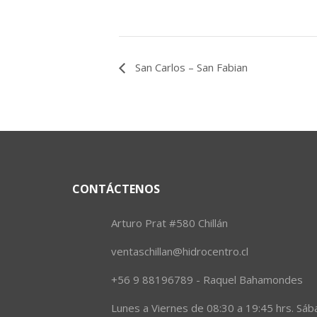
San Carlos – San Fabian
CONTÁCTENOS
Arturo Prat #580 Chillán
ventaschillan@hidrocentro.cl
+56 9 88196789 - Raquel Bahamondes
Lunes a Viernes de 08:30 a 19:45 hrs. Sáb