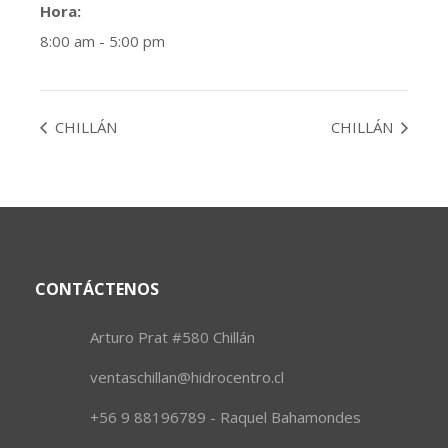
Hora:
8:00 am - 5:00 pm
CHILLÁN
CHILLÁN
CONTÁCTENOS
Arturo Prat #580 Chillán
ventaschillan@hidrocentro.cl
+56 9 88196789 - Raquel Bahamondes