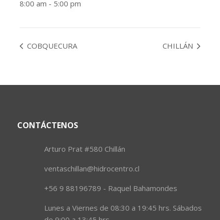
8:00 am - 5:00 pm
COBQUECURA
CHILLÁN
CONTÁCTENOS
Arturo Prat #580 Chillán
ventaschillan@hidrocentro.cl
+56 9 88196789 - Raquel Bahamondes
Lunes a Viernes de 08:30 a 19:45 hrs. Sábados
de 9:00 a 13:45 hrs.