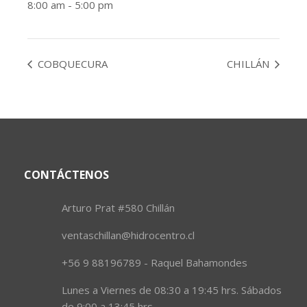
8:00 am - 5:00 pm
COBQUECURA
CHILLÁN
CONTÁCTENOS
Arturo Prat #580 Chillán
ventaschillan@hidrocentro.cl
+56 9 88196789 - Raquel Bahamondes
Lunes a Viernes de 08:30 a 19:45 hrs. Sábados
de 9:00 a 13:45 hrs.