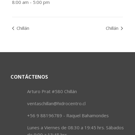
8:00 am - 5:00 pm
Chillán
Chillán
CONTÁCTENOS
Arturo Prat #580 Chillán
ventaschillan@hidrocentro.cl
+56 9 88196789 - Raquel Bahamondes
Lunes a Viernes de 08:30 a 19:45 hrs. Sábados
de 9:00 a 13:45 hrs.