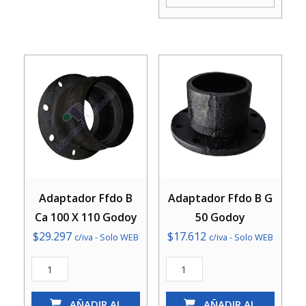
cantidad
Mm
Godoy
cantidad
Adaptador Ffdo B
Adaptador Ffdo B G
Ca 100 X 110 Godoy
50 Godoy
$
29.297
$
17.612
c/iva - Solo WEB
c/iva - Solo WEB
Adaptador
Adaptador
Ffdo
Ffdo
B
AÑADIR AL
B
AÑADIR AL