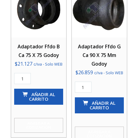
Adaptador Ffdo B
Adaptador Ffdo G
Ca 75 X 75 Godoy
Ca 90 X 75 Mm
$
21.127
Godoy
c/iva - Solo WEB
$
26.859
c/iva - Solo WEB
Adaptador
Ffdo
Adaptador
B
AÑADIR AL
Ffdo
CARRITO
Ca
G
AÑADIR AL
CARRITO
75
Ca
X
90
AGREGAR A
COTIZACIÓN
75
X
AGREGAR A
COTIZACIÓN
Godoy
75