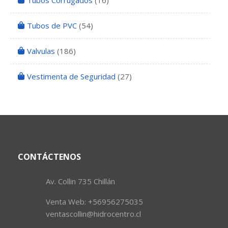
Tubos Corrugados
(16)
Tubos de PVC
(54)
Valvulas
(186)
Vestimenta de Seguridad
(27)
CONTÁCTENOS
Av. Collin 735 Chillán
Venta Web: +56956275035
ventascollin@hidrocentro.cl