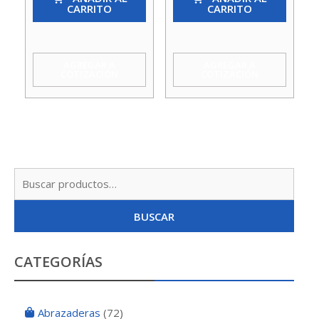
CARRITO
CARRITO
Ca
G
100
50
X
Godoy
AGREGAR A
AGREGAR A
COTIZACIÓN
COTIZACIÓN
110
cantidad
Godoy
cantidad
Busc
por:
BUSCAR
CATEGORÍAS
Abrazaderas
(72)