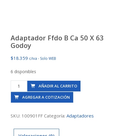
Adaptador Ffdo B Ca 50 X 63
Godoy
$
18.359
c/iva - Solo WEB
6 disponibles
Adaptador
AÑADIR AL CARRITO
Ffdo
AGREGAR A COTIZACIÓN
B
Ca
50
SKU:
100901FF
Categoría:
Adaptadores
X
63
Valoraciones (0)