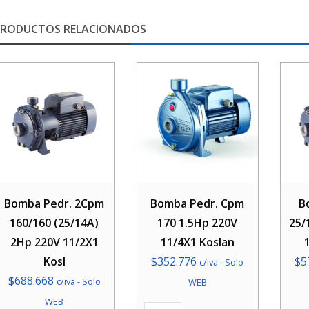
PRODUCTOS RELACIONADOS
Bomba Pedr. 2Cpm
Bomba Pedr. Cpm
B
160/160 (25/14A)
170 1.5Hp 220V
25/
2Hp 220V 11/2X1
11/4X1 Koslan
Kosl
$
352.776
$
5
c/iva - Solo
$
688.668
c/iva - Solo
WEB
WEB