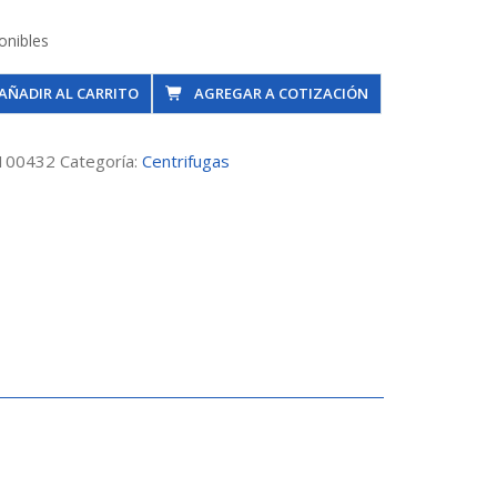
onibles
a
AÑADIR AL CARRITO
AGREGAR A COTIZACIÓN
100432
Categoría:
Centrifugas
n
dad