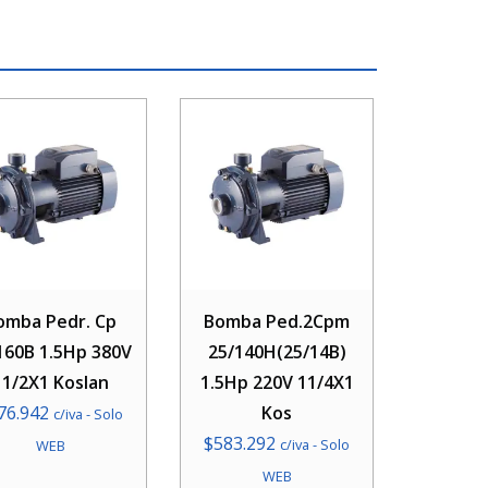
omba Pedr. Cp
Bomba Ped.2Cpm
160B 1.5Hp 380V
25/140H(25/14B)
11/2X1 Koslan
1.5Hp 220V 11/4X1
76.942
Kos
c/iva - Solo
$
583.292
c/iva - Solo
WEB
WEB