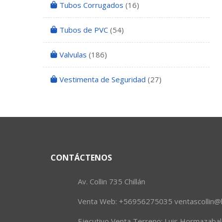
Tubos Corrugados
(16)
Tubos de PVC
(54)
Valvulas
(186)
Vestimenta de Seguridad
(27)
CONTÁCTENOS
Av. Collin 735 Chillán
Venta Web: +56956275035 ventascollin@h
Ejecutivo Venta Terreno: Luis Hormazab