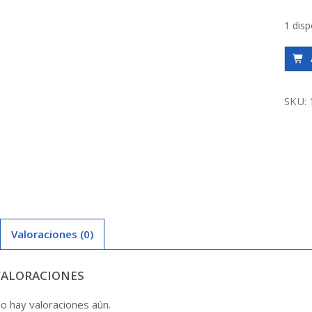
1 disp
Bomb
Pedr.
4Cpm
SKU:
100
1Hp
220V
1X1
Kosla
canti
Valoraciones (0)
VALORACIONES
o hay valoraciones aún.