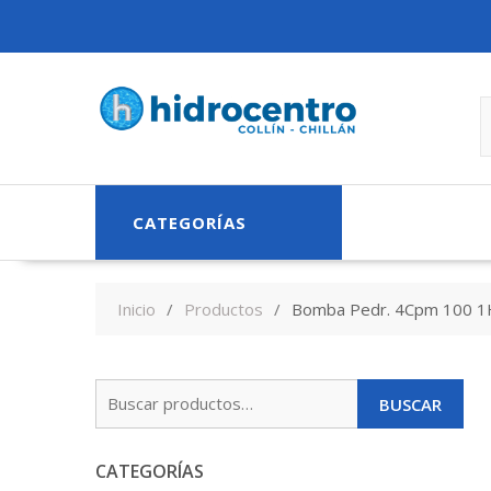
Skip
to
content
CATEGORÍAS
Inicio
Productos
Bomba Pedr. 4Cpm 100 1
Buscar
BUSCAR
por:
CATEGORÍAS