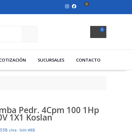
0
0
SEARCH
COTIZACIÓN
SUCURSALES
CONTACTO
mba Pedr. 4Cpm 100 1Hp
0V 1X1 Koslan
.338
c/iva - Solo WEB