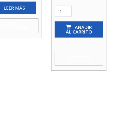
LEER MÁS
Bomba
Ped.2Cpm
AGREGAR A
25/140H(25/14B)
AÑADIR
COTIZACIÓN
AL CARRITO
1.5Hp
220V
11/4X1
AGREGAR A
COTIZACIÓN
Kos
cantidad