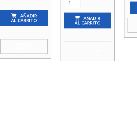
Bomba
Bomba
Pedr.
AÑADIR
Pedr.
Cpm
AÑADIR
AL CARRITO
AL CARRITO
2Cpm
170
160/160
1.5Hp
(25/14A)
220V
AGREGAR A
AGREGAR A
COTIZACIÓN
COTIZACIÓN
2Hp
11/4X1
220V
Koslan
11/2X1
cantidad
Kosl
cantidad