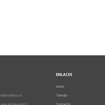
ENLACES
Inicio
idrocentro.cl
Tienda
Contacto
al +56 957919357