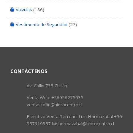
Valvulas
(186)
Vestimenta de Seguridad
(27)
CONTÁCTENOS
Av. Collin 735 Chillán
Venta Web: +56956275035
ventascollin@hidrocentro.cl
Ejecutivo Venta Terreno: Luis Hormazabal +56
957919357 luishormazabal@hidrocentro.cl