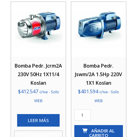
Bomba Pedr. Jcrm2A
Bomba Pedr.
230V 50Hz 1X11/4
Jswm/2A 1.5Hp 220V
Koslan
1X1 Koslan
$
412.547
$
401.594
c/iva - Solo
c/iva - Solo
WEB
WEB
Bomba
LEER MÁS
Pedr.
Jswm/2A
AÑADIR AL
CARRITO
AGREGAR A