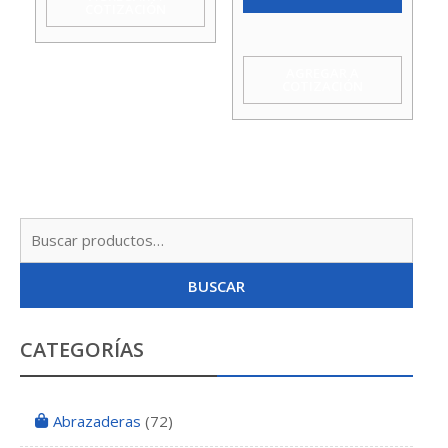
1.5Hp
COTIZACIÓN
220V
1X1
AGREGAR A
COTIZACIÓN
Koslan
cantidad
Busc
por:
BUSCAR
CATEGORÍAS
Abrazaderas
(72)