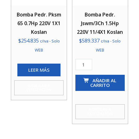
Bomba Pedr. Pksm
Bomba Pedr.
65 0.7Hp 220V 1X1
Jswm/3Ch 1.5Hp
Koslan
220V 11/4X1 Koslan
$
254.835
$
589.337
c/iva - Solo
c/iva - Solo
WEB
WEB
Bomba
LEER MÁS
Pedr.
Jswm/3Ch
AÑADIR AL
CARRITO
AGREGAR A
1.5Hp
COTIZACIÓN
220V
11/4X1
AGREGAR A
COTIZACIÓN
Koslan
cantidad