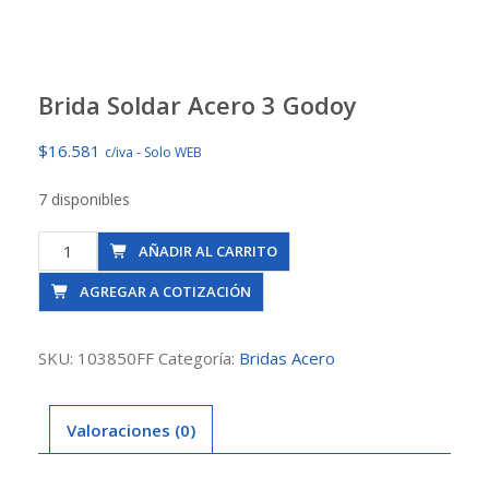
Brida Soldar Acero 3 Godoy
$
16.581
c/iva - Solo WEB
7 disponibles
Brida
AÑADIR AL CARRITO
Soldar
AGREGAR A COTIZACIÓN
Acero
3
Godoy
SKU:
103850FF
Categoría:
Bridas Acero
cantidad
Valoraciones (0)