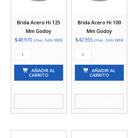
Brida Acero Hi 125
Brida Acero Hi 100
Mm Godoy
Mm Godoy
$
48.970
$
42.955
c/iva - Solo WEB
c/iva - Solo WEB
Brida
Brida
Acero
Acero
Hi
AÑADIR AL
Hi
AÑADIR AL
CARRITO
CARRITO
125
100
Mm
Mm
Godoy
Godoy
AGREGAR A
AGREGAR A
COTIZACIÓN
COTIZACIÓN
cantidad
cantidad