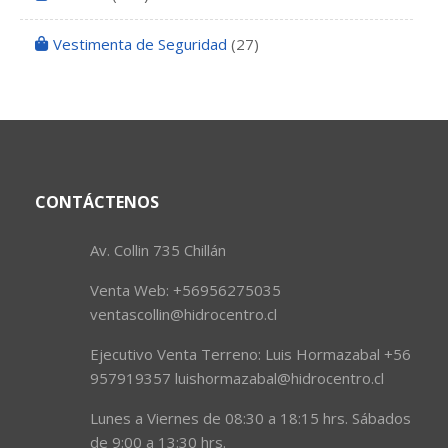
Vestimenta de Seguridad
(27)
CONTÁCTENOS
Av. Collin 735 Chillán
Venta Web: +56956275035
ventascollin@hidrocentro.cl
Ejecutivo Venta Terreno: Luis Hormazabal +56
957919357 luishormazabal@hidrocentro.cl
Lunes a Viernes de 08:30 a 18:15 hrs. Sábados
de 9:00 a 13:30 hrs.