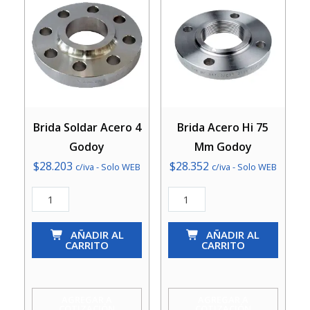
Brida Soldar Acero 4
Brida Acero Hi 75
Godoy
Mm Godoy
$
28.203
$
28.352
c/iva - Solo WEB
c/iva - Solo WEB
Brida
Brida
Soldar
Acero
Acero
AÑADIR AL
Hi
AÑADIR AL
CARRITO
CARRITO
4
75
Godoy
Mm
cantidad
Godoy
AGREGAR A
AGREGAR A
COTIZACIÓN
COTIZACIÓN