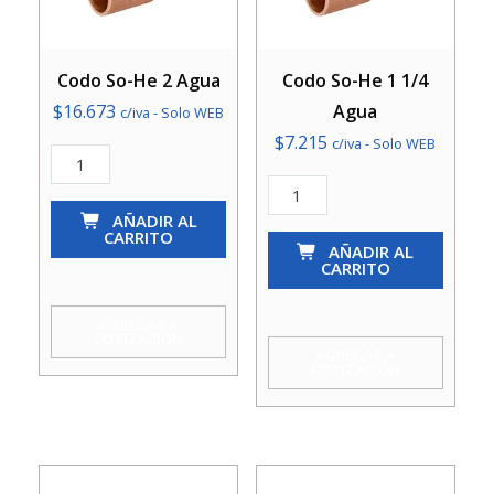
Codo So-He 2 Agua
Codo So-He 1 1/4
$
16.673
Agua
c/iva - Solo WEB
$
7.215
c/iva - Solo WEB
Codo
So-
Codo
He
AÑADIR AL
So-
CARRITO
2
He
AÑADIR AL
CARRITO
Agua
1
cantidad
1/4
AGREGAR A
COTIZACIÓN
Agua
AGREGAR A
COTIZACIÓN
cantidad