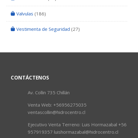
Valvulas
(186)
Vestimenta de Seguridad
(27)
CONTÁCTENOS
Av. Collin 735 Chillán
Venta Web: +56956275035
ventascollin@hidrocentro.cl
Ejecutivo Venta Terreno: Luis Hormazabal +56
957919357 luishormazabal@hidrocentro.cl