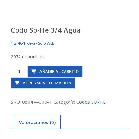
Codo So-He 3/4 Agua
$
2.461
c/iva - Solo WEB
2052 disponibles
Codo
AÑADIR AL CARRITO
So-
AGREGAR A COTIZACIÓN
He
3/4
Agua
SKU:
080444000-T
Categoría:
Codos SO-HE
cantidad
Valoraciones (0)