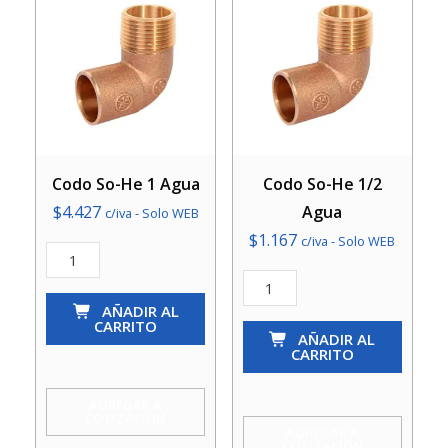
Codo So-He 1 Agua
Codo So-He 1/2
$
4.427
Agua
c/iva - Solo WEB
$
1.167
c/iva - Solo WEB
Codo
So-
Codo
He
AÑADIR AL
So-
CARRITO
1
He
AÑADIR AL
CARRITO
Agua
1/2
cantidad
Agua
AGREGAR A
COTIZACIÓN
cantidad
AGREGAR A
COTIZACIÓN