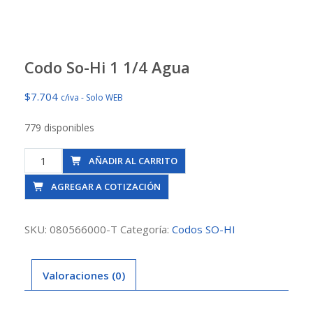
Codo So-Hi 1 1/4 Agua
$
7.704
c/iva - Solo WEB
779 disponibles
Codo
AÑADIR AL CARRITO
So-
AGREGAR A COTIZACIÓN
Hi
1
1/4
SKU:
080566000-T
Categoría:
Codos SO-HI
Agua
cantidad
Valoraciones (0)