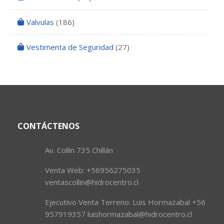
Valvulas
(186)
Vestimenta de Seguridad
(27)
CONTÁCTENOS
Av. Collin 735 Chillán
Venta Web: +56956275035
ventascollin@hidrocentro.cl
Ejecutivo Venta Terreno: Luis Hormazabal +56
957919357 luishormazabal@hidrocentro.cl