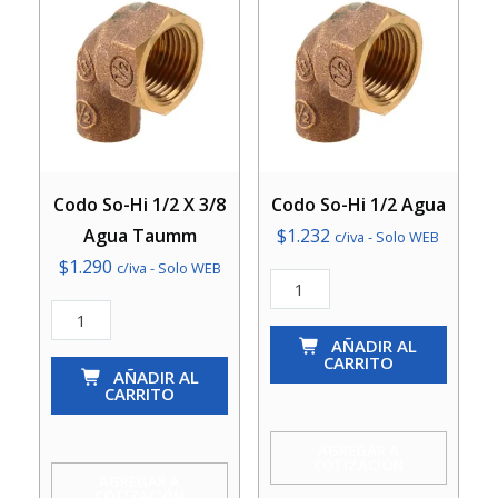
Codo So-Hi 1/2 X 3/8
Codo So-Hi 1/2 Agua
Agua Taumm
$
1.232
c/iva - Solo WEB
$
1.290
c/iva - Solo WEB
Codo
Codo
So-
So-
Hi
AÑADIR AL
CARRITO
Hi
AÑADIR AL
1/2
CARRITO
1/2
Agua
X
cantidad
AGREGAR A
COTIZACIÓN
3/8
AGREGAR A
COTIZACIÓN