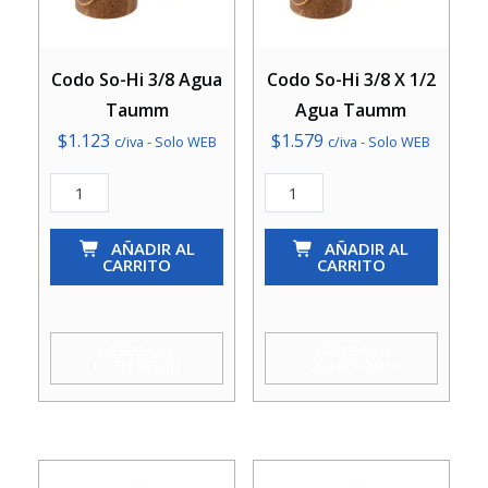
Codo So-Hi 3/8 Agua
Codo So-Hi 3/8 X 1/2
Taumm
Agua Taumm
$
1.123
$
1.579
c/iva - Solo WEB
c/iva - Solo WEB
Codo
Codo
So-
So-
Hi
AÑADIR AL
Hi
AÑADIR AL
CARRITO
CARRITO
3/8
3/8
Agua
X
Taumm
1/2
AGREGAR A
AGREGAR A
COTIZACIÓN
COTIZACIÓN
cantidad
Agua
Taumm
cantidad