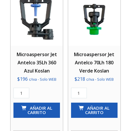
Microaspersor Jet
Microaspersor Jet
Antelco 35Lh 360
Antelco 70Lh 180
Azul Koslan
Verde Koslan
$
196
$
218
c/iva - Solo WEB
c/iva - Solo WEB
Microaspersor
Microaspersor
Jet
Jet
Antelco
AÑADIR AL
Antelco
AÑADIR AL
CARRITO
CARRITO
35Lh
70Lh
360
180