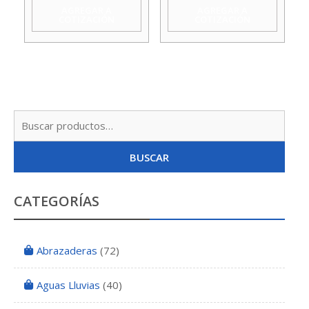
Azul
Verde
AGREGAR A
AGREGAR A
COTIZACIÓN
COTIZACIÓN
Koslan
Koslan
cantidad
cantidad
Busc
por:
BUSCAR
CATEGORÍAS
Abrazaderas
(72)
Aguas Lluvias
(40)