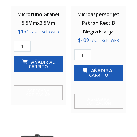
Microtubo Granel
Microaspersor Jet
5.5Mmx3.5Mm
Patron Rect B
$
151
Negra Franja
c/iva - Solo WEB
$
409
c/iva - Solo WEB
Microtubo
Granel
Microaspersor
5.5Mmx3.5Mm
AÑADIR AL
Jet
CARRITO
cantidad
Patron
AÑADIR AL
CARRITO
Rect
B
AGREGAR A
COTIZACIÓN
Negra
AGREGAR A
COTIZACIÓN
Franja
cantidad