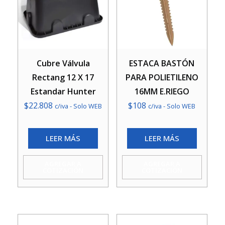
Cubre Válvula
ESTACA BASTÓN
Rectang 12 X 17
PARA POLIETILENO
Estandar Hunter
16MM E.RIEGO
$
22.808
$
108
c/iva - Solo WEB
c/iva - Solo WEB
LEER MÁS
LEER MÁS
AGREGAR A
AGREGAR A
COTIZACIÓN
COTIZACIÓN