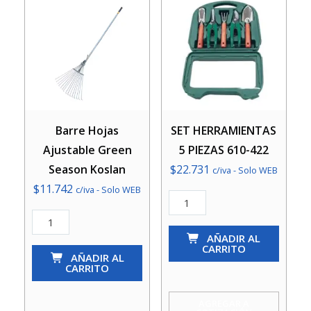
Barre Hojas
SET HERRAMIENTAS
Ajustable Green
5 PIEZAS 610-422
Season Koslan
$
22.731
c/iva - Solo WEB
$
11.742
c/iva - Solo WEB
SET
Barre
HERRAMIENTAS
Hojas
5
AÑADIR AL
CARRITO
Ajustable
AÑADIR AL
PIEZAS
CARRITO
Green
610-
Season
422
AGREGAR A