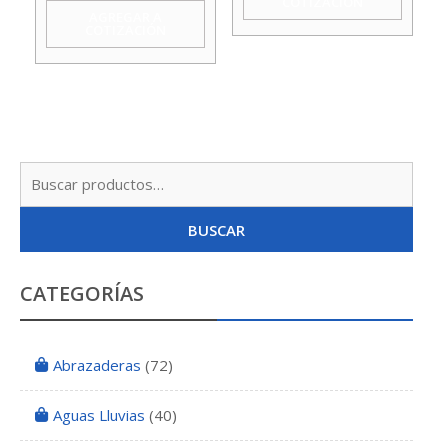
COTIZACIÓN
Koslan
cantidad
AGREGAR A
COTIZACIÓN
cantidad
Busc
por:
BUSCAR
CATEGORÍAS
Abrazaderas
(72)
Aguas Lluvias
(40)