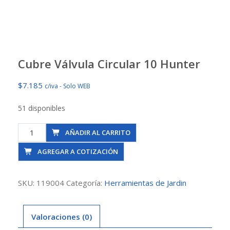
Cubre Válvula Circular 10 Hunter
$
7.185
c/iva - Solo WEB
51 disponibles
Cubre
AÑADIR AL CARRITO
Válvula
AGREGAR A COTIZACIÓN
Circular
10
Hunter
SKU:
119004
Categoría:
Herramientas de Jardin
cantidad
Valoraciones (0)