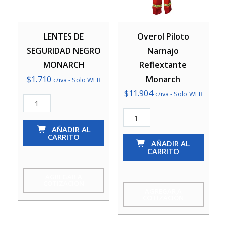
LENTES DE
Overol Piloto
SEGURIDAD NEGRO
Narnajo
MONARCH
Reflextante
$
1.710
Monarch
c/iva - Solo WEB
$
11.904
c/iva - Solo WEB
LENTES
DE
Overol
SEGURIDAD
AÑADIR AL
Piloto
CARRITO
NEGRO
Narnajo
AÑADIR AL
CARRITO
MONARCH
Reflextante
cantidad
Monarch
AGREGAR A
COTIZACIÓN
cantidad
AGREGAR A
COTIZACIÓN