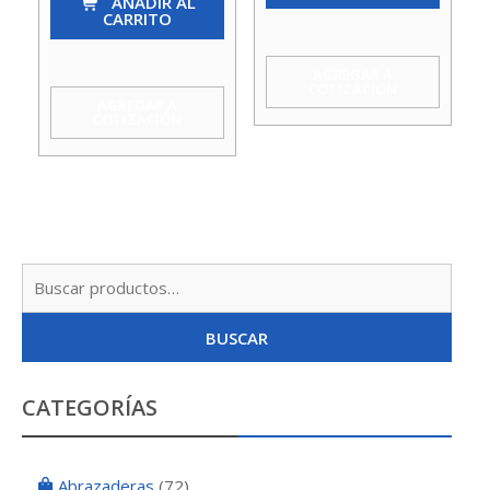
SEGURIDAD
AÑADIR AL
Gris
CARRITO
TRANSPARENTE
O
MONARCH
Azul
AGREGAR A
COTIZACIÓN
cantidad
Rey
AGREGAR A
COTIZACIÓN
Monarch
cantidad
Busc
por:
BUSCAR
CATEGORÍAS
Abrazaderas
(72)