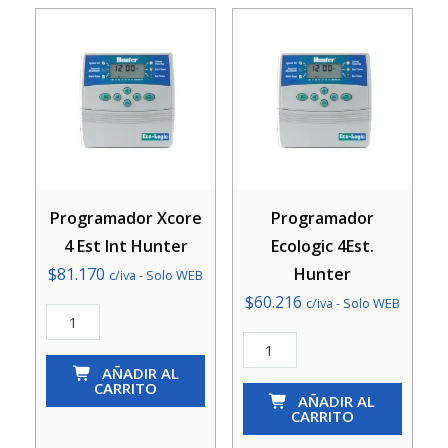
cantidad
Programador Xcore
Programador
4 Est Int Hunter
Ecologic 4Est.
$
81.170
Hunter
c/iva - Solo WEB
$
60.216
c/iva - Solo WEB
Programador
Xcore
Programador
4
AÑADIR AL
Ecologic
CARRITO
Est
4Est.
AÑADIR AL
CARRITO
Int
Hunter