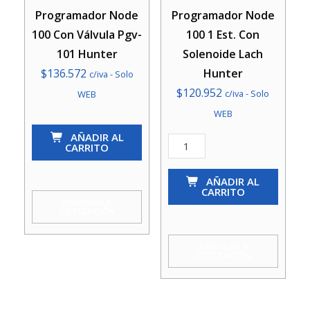
Programador Node
Programador Node
100 Con Válvula Pgv-
100 1 Est. Con
101 Hunter
Solenoide Lach
$
136.572
Hunter
c/iva - Solo
$
120.952
c/iva - Solo
WEB
WEB
Programador
AÑADIR AL
Node
Programador
CARRITO
100
Node
Con
100
AÑADIR AL
CARRITO
Válvula
1
AGREGAR A
COTIZACIÓN
Pgv-
Est.
101
Con
AGREGAR A
COTIZACIÓN
Hunter
Solenoide
cantidad
Lach
Hunter