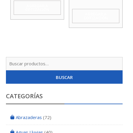
Hunter
cantidad
AGREGAR A
COTIZACIÓN
cantidad
AGREGAR A
COTIZACIÓN
Busc
por:
BUSCAR
CATEGORÍAS
Abrazaderas
(72)
Aguas Lluvias
(40)