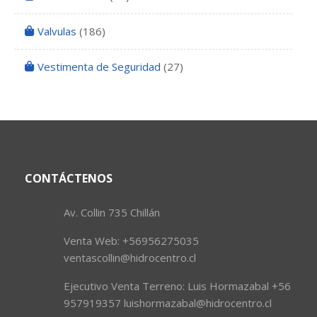
Valvulas
(186)
Vestimenta de Seguridad
(27)
CONTÁCTENOS
Av. Collin 735 Chillán
Venta Web: +56956275035
ventascollin@hidrocentro.cl
Ejecutivo Venta Terreno: Luis Hormazabal +56
957919357 luishormazabal@hidrocentro.cl