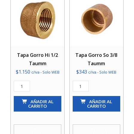
Tapa Gorro Hi 1/2
Tapa Gorro So 3/8
Taumm
Taumm
$
1.150
$
343
c/iva - Solo WEB
c/iva - Solo WEB
Tapa
Tapa
Gorro
Gorro
Hi
AÑADIR AL
So
AÑADIR AL
CARRITO
CARRITO
1/2
3/8
Taumm
Taumm
cantidad
cantidad
AGREGAR A
AGREGAR A
COTIZACIÓN
COTIZACIÓN