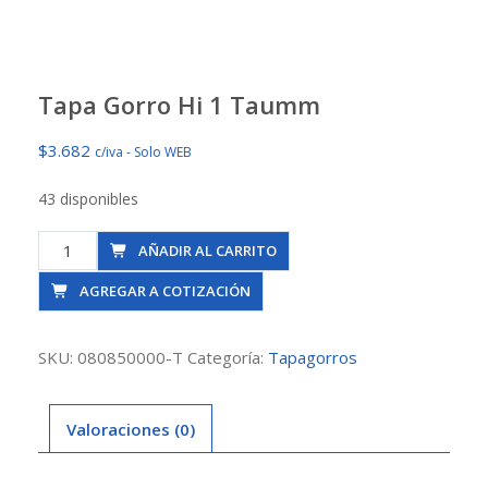
Tapa Gorro Hi 1 Taumm
$
3.682
c/iva - Solo WEB
43 disponibles
Tapa
AÑADIR AL CARRITO
Gorro
AGREGAR A COTIZACIÓN
Hi
1
Taumm
SKU:
080850000-T
Categoría:
Tapagorros
cantidad
Valoraciones (0)