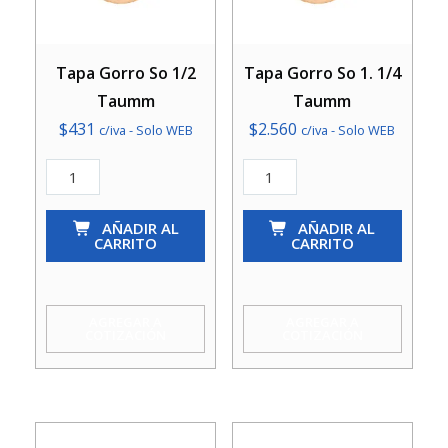
Tapa Gorro So 1/2
Tapa Gorro So 1. 1/4
Taumm
Taumm
$
431
$
2.560
c/iva - Solo WEB
c/iva - Solo WEB
Tapa
Tapa
Gorro
Gorro
So
AÑADIR AL
So
AÑADIR AL
CARRITO
CARRITO
1/2
1.
Taumm
1/4
cantidad
Taumm
AGREGAR A
AGREGAR A
COTIZACIÓN
COTIZACIÓN
cantidad