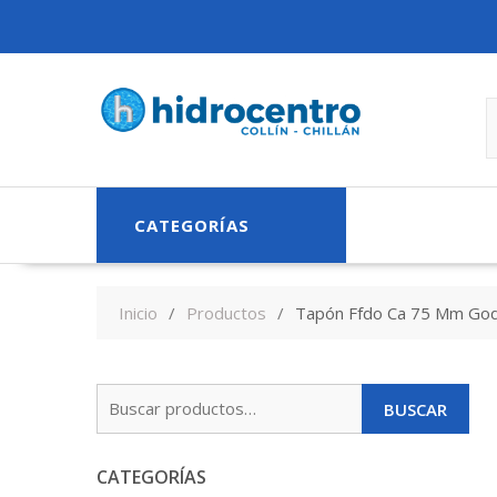
Skip
to
content
CATEGORÍAS
Inicio
Productos
Tapón Ffdo Ca 75 Mm Go
Buscar
BUSCAR
por:
CATEGORÍAS