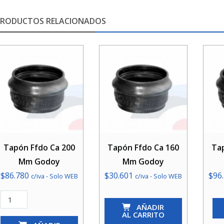
PRODUCTOS RELACIONADOS
Tapón Ffdo Ca 200
Tapón Ffdo Ca 160
Ta
Mm Godoy
Mm Godoy
$
86.780
$
30.601
$
96
c/iva - Solo WEB
c/iva - Solo WEB
Tapón
Tapón
AÑADIR
Ffdo
Ffdo
AL CARRITO