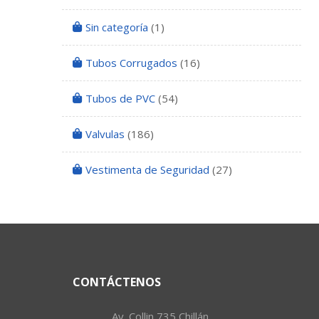
Sin categoría
(1)
Tubos Corrugados
(16)
Tubos de PVC
(54)
Valvulas
(186)
Vestimenta de Seguridad
(27)
CONTÁCTENOS
Av. Collin 735 Chillán