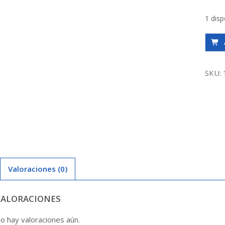
1 disp
Tapó
Ffdo
Ca
SKU:
75
Mm
Godo
canti
Valoraciones (0)
VALORACIONES
o hay valoraciones aún.