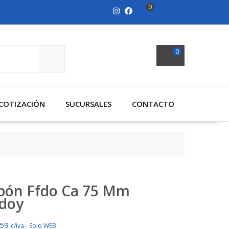
0
0
SEARCH
COTIZACIÓN
SUCURSALES
CONTACTO
pón Ffdo Ca 75 Mm
doy
659
c/iva - Solo WEB