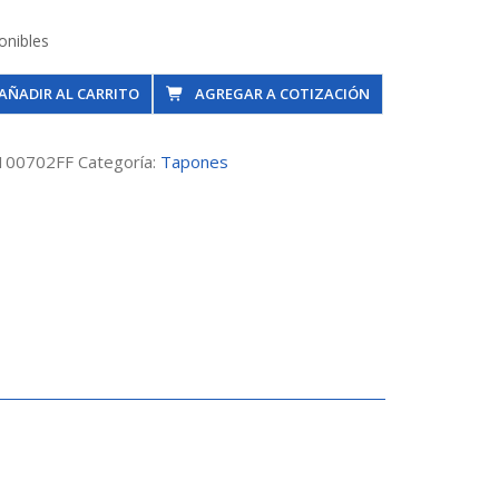
onibles
n
AÑADIR AL CARRITO
AGREGAR A COTIZACIÓN
100702FF
Categoría:
Tapones
y
dad