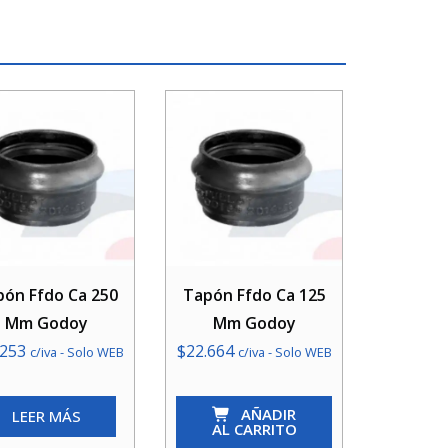
pón Ffdo Ca 250
Tapón Ffdo Ca 125
Mm Godoy
Mm Godoy
.253
$
22.664
c/iva - Solo WEB
c/iva - Solo WEB
Tapón
AÑADIR
LEER MÁS
Ffdo
AL CARRITO