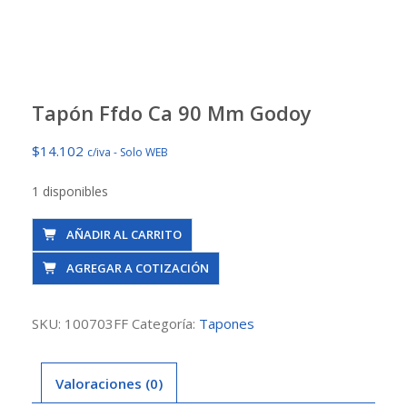
Tapón Ffdo Ca 90 Mm Godoy
$
14.102
c/iva - Solo WEB
1 disponibles
Tapón
AÑADIR AL CARRITO
Ffdo
AGREGAR A COTIZACIÓN
Ca
90
Mm
SKU:
100703FF
Categoría:
Tapones
Godoy
cantidad
Valoraciones (0)