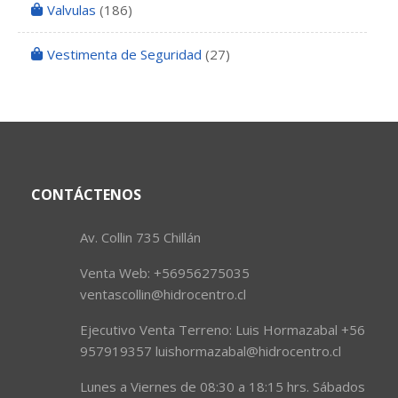
Valvulas
(186)
Vestimenta de Seguridad
(27)
CONTÁCTENOS
Av. Collin 735 Chillán
Venta Web: +56956275035
ventascollin@hidrocentro.cl
Ejecutivo Venta Terreno: Luis Hormazabal +56
957919357 luishormazabal@hidrocentro.cl
Lunes a Viernes de 08:30 a 18:15 hrs. Sábados