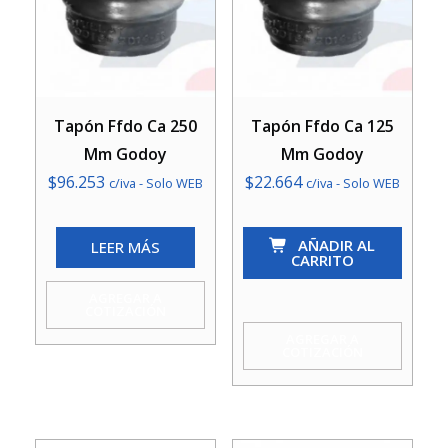
Tapón Ffdo Ca 250
Tapón Ffdo Ca 125
Mm Godoy
Mm Godoy
$
96.253
$
22.664
c/iva - Solo WEB
c/iva - Solo WEB
Tapón
AÑADIR AL
LEER MÁS
Ffdo
CARRITO
Ca
AGREGAR A
125
COTIZACIÓN
Mm
AGREGAR A
COTIZACIÓN
Godoy
cantidad