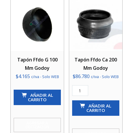
Tapón Ffdo G 100
Tapón Ffdo Ca 200
Mm Godoy
Mm Godoy
$
4.165
$
86.780
c/iva - Solo WEB
c/iva - Solo WEB
Tapón
Tapón
AÑADIR AL
Ffdo
Ffdo
CARRITO
G
Ca
AÑADIR AL
CARRITO
100
200
Mm
Mm
AGREGAR A
COTIZACIÓN
Godoy
Godoy