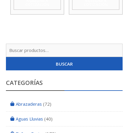
AGREGAR A
AGREGAR A
COTIZACIÓN
COTIZACIÓN
X
Mm
160
Godoy
Mm
cantidad
Godoy
cantidad
Busc
por:
BUSCAR
CATEGORÍAS
Abrazaderas
(72)
Aguas Lluvias
(40)