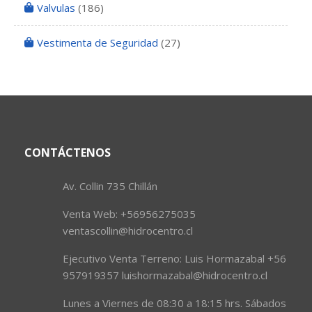
Valvulas
(186)
Vestimenta de Seguridad
(27)
CONTÁCTENOS
Av. Collin 735 Chillán
Venta Web: +56956275035
ventascollin@hidrocentro.cl
Ejecutivo Venta Terreno: Luis Hormazabal +56
957919357 luishormazabal@hidrocentro.cl
Lunes a Viernes de 08:30 a 18:15 hrs. Sábados