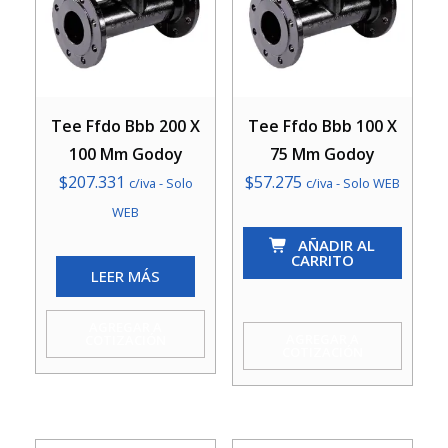
Tee Ffdo Bbb 200 X
Tee Ffdo Bbb 100 X
100 Mm Godoy
75 Mm Godoy
$
207.331
$
57.275
c/iva - Solo
c/iva - Solo WEB
WEB
Tee
AÑADIR AL
Ffdo
CARRITO
LEER MÁS
Bbb
100
AGREGAR A
X
AGREGAR A
COTIZACIÓN
COTIZACIÓN
75
Mm
Godoy