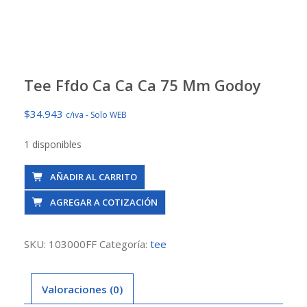
Tee Ffdo Ca Ca Ca 75 Mm Godoy
$
34.943
c/iva - Solo WEB
1 disponibles
Tee
AÑADIR AL CARRITO
Ffdo
AGREGAR A COTIZACIÓN
Ca
Ca
Ca
SKU:
103000FF
Categoría:
tee
75
Mm
Valoraciones (0)
Godoy