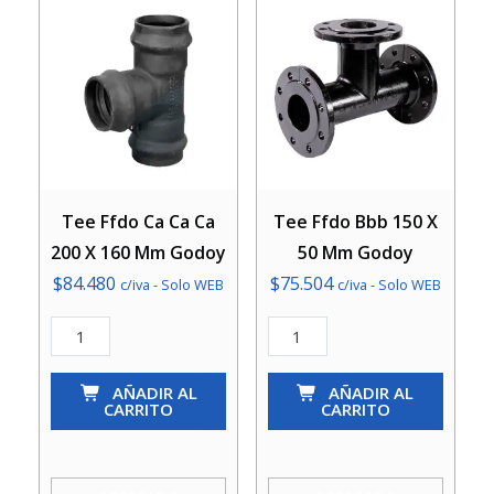
cantidad
Tee Ffdo Ca Ca Ca
Tee Ffdo Bbb 150 X
200 X 160 Mm Godoy
50 Mm Godoy
$
84.480
$
75.504
c/iva - Solo WEB
c/iva - Solo WEB
Tee
Tee
Ffdo
Ffdo
Ca
AÑADIR AL
Bbb
AÑADIR AL
CARRITO
CARRITO
Ca
150
Ca
X
200
50