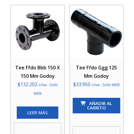
cantidad
Tee Ffdo Bbb 150 X
Tee Ffdo Ggg 125
150 Mm Godoy
Mm Godoy
$
132.202
$
33.950
c/iva - Solo
c/iva - Solo WEB
WEB
Tee
AÑADIR AL
Ffdo
CARRITO
LEER MÁS
Ggg
125
AGREGAR A
Mm
AGREGAR A
COTIZACIÓN