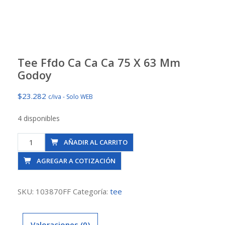
Tee Ffdo Ca Ca Ca 75 X 63 Mm
Godoy
$
23.282
c/iva - Solo WEB
4 disponibles
Tee
AÑADIR AL CARRITO
Ffdo
AGREGAR A COTIZACIÓN
Ca
Ca
Ca
SKU:
103870FF
Categoría:
tee
75
X
Valoraciones (0)