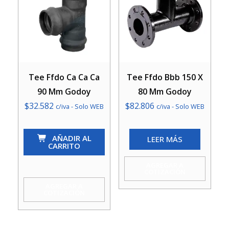
Tee Ffdo Ca Ca Ca
Tee Ffdo Bbb 150 X
90 Mm Godoy
80 Mm Godoy
$
32.582
$
82.806
c/iva - Solo WEB
c/iva - Solo WEB
Tee
AÑADIR AL
LEER MÁS
Ffdo
CARRITO
Ca
AGREGAR A
Ca
COTIZACIÓN
Ca
AGREGAR A
COTIZACIÓN
90
Mm
Godoy