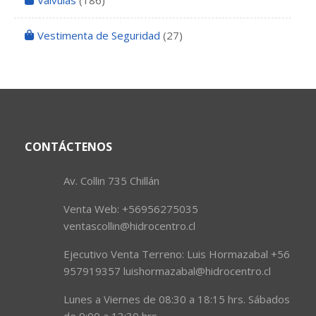
Valvulas
(186)
Vestimenta de Seguridad
(27)
CONTÁCTENOS
Av. Collin 735 Chillán
Venta Web: +56956275035
ventascollin@hidrocentro.cl
Ejecutivo Venta Terreno: Luis Hormazabal +56
957919357 luishormazabal@hidrocentro.cl
Lunes a Viernes de 08:30 a 18:15 hrs. Sábados