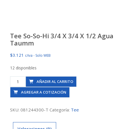
Tee So-So-Hi 3/4 X 3/4 X 1/2 Agua
Taumm
$
3.121
c/iva - Solo WEB
12 disponibles
Tee
AÑADIR AL CARRITO
So-
AGREGAR A COTIZACIÓN
So-
Hi
3/4
SKU:
081244300-T
Categoría:
Tee
X
3/4
Valoraciones (0)