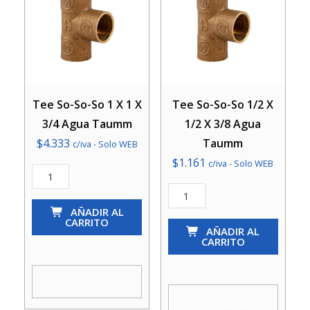
Tee So-So-So 1 X 1 X
Tee So-So-So 1/2 X
3/4 Agua Taumm
1/2 X 3/8 Agua
$
4.333
Taumm
c/iva - Solo WEB
$
1.161
c/iva - Solo WEB
Tee
So-
Tee
So-
AÑADIR AL
So-
CARRITO
So
So-
AÑADIR AL
CARRITO
1
So
X
1/2
AGREGAR A
COTIZACIÓN
1
X
AGREGAR A
COTIZACIÓN
X
1/2