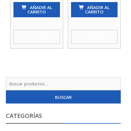
So-
AÑADIR AL
So-
AÑADIR AL
CARRITO
CARRITO
So
So
3/4
1.1/4
X
X
AGREGAR A
AGREGAR A
COTIZACIÓN
COTIZACIÓN
3/4
1.1/4
X
X
1/2
3/4
Agua
Agua
Taumm
Taumm
Busc
cantidad
cantidad
por:
BUSCAR
CATEGORÍAS