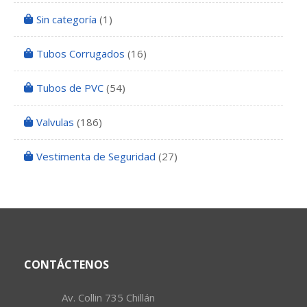
Sin categoría
(1)
Tubos Corrugados
(16)
Tubos de PVC
(54)
Valvulas
(186)
Vestimenta de Seguridad
(27)
CONTÁCTENOS
Av. Collin 735 Chillán