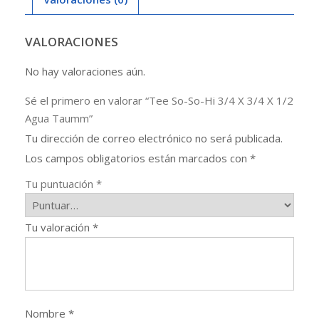
X
1/2
Agua
VALORACIONES
Taumm
No hay valoraciones aún.
cantidad
Sé el primero en valorar “Tee So-So-Hi 3/4 X 3/4 X 1/2
Agua Taumm”
Tu dirección de correo electrónico no será publicada.
Los campos obligatorios están marcados con
*
Tu puntuación
*
Tu valoración
*
Nombre
*