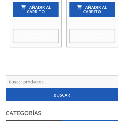
So-
AÑADIR AL
So-
AÑADIR AL
CARRITO
CARRITO
So
So
1/2
11/2
X
X11/2
AGREGAR A
AGREGAR A
COTIZACIÓN
COTIZACIÓN
1/2
X
X
3/4
3/8
Agua
Agua
Taumm
Taumm
cantidad
Busc
cantidad
por:
BUSCAR
CATEGORÍAS