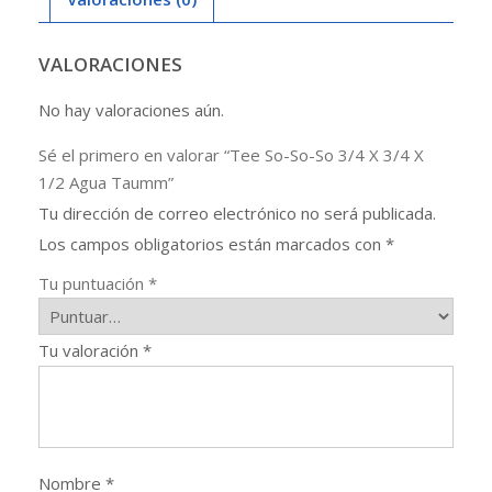
X
1/2
Agua
VALORACIONES
Taumm
No hay valoraciones aún.
cantidad
Sé el primero en valorar “Tee So-So-So 3/4 X 3/4 X
1/2 Agua Taumm”
Tu dirección de correo electrónico no será publicada.
Los campos obligatorios están marcados con
*
Tu puntuación
*
Tu valoración
*
Nombre
*