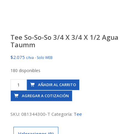
Tee So-So-So 3/4 X 3/4 X 1/2 Agua
Taumm
$
2.075
c/iva - Solo WEB
180 disponibles
Tee
AÑADIR AL CARRITO
So-
AGREGAR A COTIZACIÓN
So-
So
3/4
SKU:
081344300-T
Categoría:
Tee
X
3/4
Valoraciones (0)