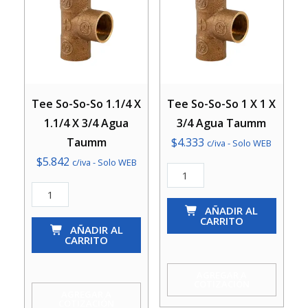
Tee So-So-So 1.1/4 X
Tee So-So-So 1 X 1 X
1.1/4 X 3/4 Agua
3/4 Agua Taumm
Taumm
$
4.333
c/iva - Solo WEB
$
5.842
c/iva - Solo WEB
Tee
Tee
So-
So-
So-
AÑADIR AL
CARRITO
So-
AÑADIR AL
So
CARRITO
So
1
1.1/4
X
AGREGAR A
COTIZACIÓN
X
1
AGREGAR A
COTIZACIÓN
1.1/4
X