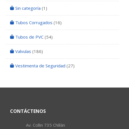
Sin categoría
(1)
Tubos Corrugados
(16)
Tubos de PVC
(54)
Valvulas
(186)
Vestimenta de Seguridad
(27)
CONTÁCTENOS
Av. Collin 735 Chillán