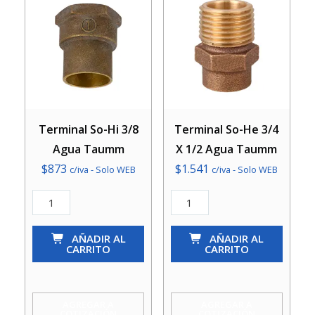
Terminal So-Hi 3/8
Terminal So-He 3/4
Agua Taumm
X 1/2 Agua Taumm
$
873
$
1.541
c/iva - Solo WEB
c/iva - Solo WEB
Terminal
Terminal
So-
So-
Hi
AÑADIR AL
He
AÑADIR AL
CARRITO
CARRITO
3/8
3/4
Agua
X
Taumm
1/2
AGREGAR A
AGREGAR A
COTIZACIÓN
COTIZACIÓN