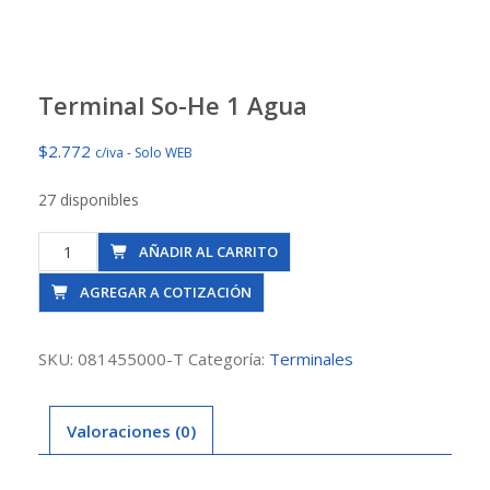
Terminal So-He 1 Agua
$
2.772
c/iva - Solo WEB
27 disponibles
Terminal
AÑADIR AL CARRITO
So-
AGREGAR A COTIZACIÓN
He
1
Agua
SKU:
081455000-T
Categoría:
Terminales
cantidad
Valoraciones (0)