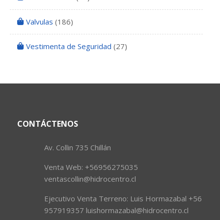
Valvulas
(186)
Vestimenta de Seguridad
(27)
CONTÁCTENOS
Av. Collin 735 Chillán
Venta Web: +56956275035
ventascollin@hidrocentro.cl
Ejecutivo Venta Terreno: Luis Hormazabal +56
957919357 luishormazabal@hidrocentro.cl