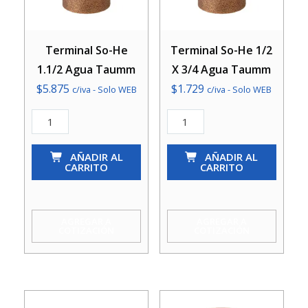
Terminal So-He
Terminal So-He 1/2
1.1/2 Agua Taumm
X 3/4 Agua Taumm
$
5.875
$
1.729
c/iva - Solo WEB
c/iva - Solo WEB
Terminal
Terminal
So-
So-
He
AÑADIR AL
He
AÑADIR AL
CARRITO
CARRITO
1.1/2
1/2
Agua
X
Taumm
3/4
AGREGAR A
AGREGAR A
COTIZACIÓN
COTIZACIÓN
cantidad
Agua
Taumm
cantidad