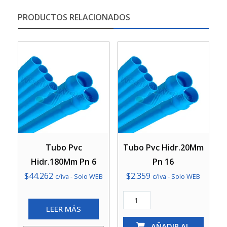
PRODUCTOS RELACIONADOS
Tubo Pvc
Tubo Pvc Hidr.20Mm
Hidr.180Mm Pn 6
Pn 16
$
44.262
$
2.359
c/iva - Solo WEB
c/iva - Solo WEB
Tubo
LEER MÁS
Pvc
Hidr.20Mm
AÑADIR AL