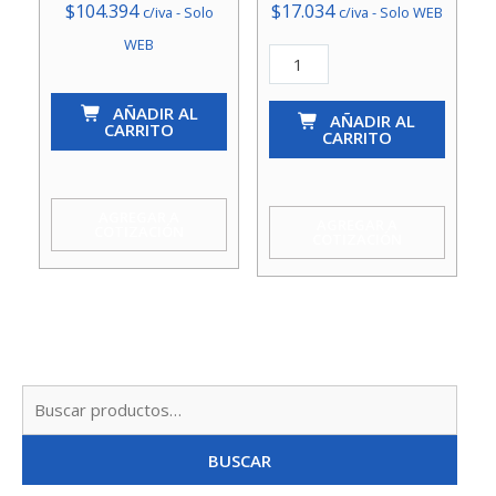
$
104.394
$
17.034
c/iva - Solo
c/iva - Solo WEB
WEB
Tubo
Pvc
Tubo
AÑADIR AL
Hidr.90Mm
AÑADIR AL
Pvc
CARRITO
CARRITO
Pn
Hidr.250Mm
6
Pn
cantidad
6
AGREGAR A
AGREGAR A
COTIZACIÓN
COTIZACIÓN
cantidad
Busc
por:
BUSCAR