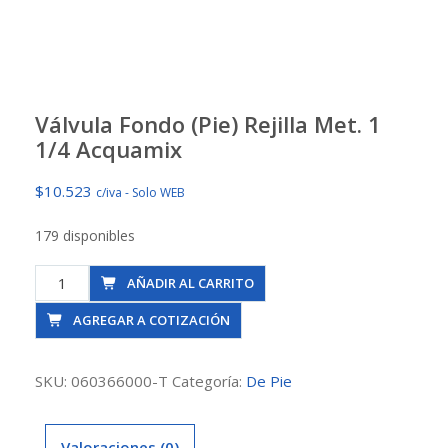
Válvula Fondo (Pie) Rejilla Met. 1
1/4 Acquamix
$
10.523
c/iva - Solo WEB
179 disponibles
Válvula
AÑADIR AL CARRITO
Fondo
AGREGAR A COTIZACIÓN
(Pie)
Rejilla
Met.
SKU:
060366000-T
Categoría:
De Pie
1
1/4
Valoraciones (0)