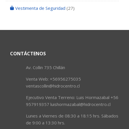
Vestimenta de Seguridad
(27)
CONTÁCTENOS
Av. Collin 735 Chillán
Venta Web: +56956275035
ventascollin@hidrocentro.cl
Ejecutivo Venta Terreno: Luis Hormazabal +56
957919357 luishormazabal@hidrocentro.cl
Lunes a Viernes de 08:30 a 18:15 hrs. Sábados
de 9:00 a 13:30 hrs.