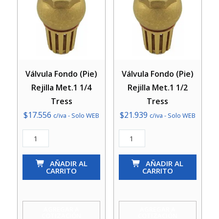
Válvula Fondo (Pie)
Válvula Fondo (Pie)
Rejilla Met.1 1/4
Rejilla Met.1 1/2
Tress
Tress
$
17.556
$
21.939
c/iva - Solo WEB
c/iva - Solo WEB
Válvula
Válvula
Fondo
Fondo
(Pie)
AÑADIR AL
(Pie)
AÑADIR AL
CARRITO
CARRITO
Rejilla
Rejilla
Met.1
Met.1
1/4
1/2
AGREGAR A
AGREGAR A
COTIZACIÓN
COTIZACIÓN
Tress
Tress