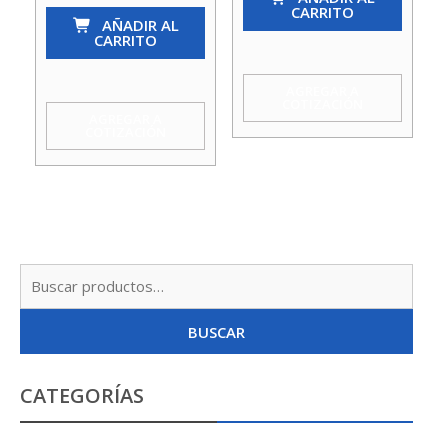
CARRITO
(Pie)
AÑADIR AL
Rejilla
CARRITO
1/2
Met.
C/Filtro
1Tress
AGREGAR A
COTIZACIÓN
Ac
cantidad
AGREGAR A
COTIZACIÓN
Inox
Acquamix
cantidad
Busc
por:
BUSCAR
CATEGORÍAS