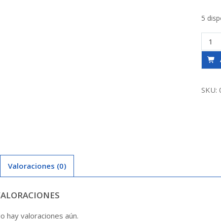
5 disp
Válvul
Ret.
Chapa
(Vaiv
1
SKU:
1/2
Acqu
canti
Valoraciones (0)
VALORACIONES
o hay valoraciones aún.