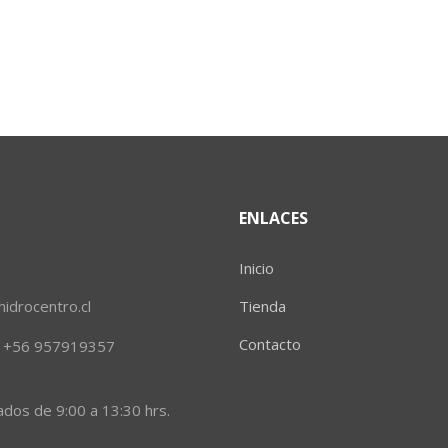
ENLACES
Inicio
idrocentro.cl
Tienda
Contacto
al +56 957919357
ados de 9:00 a 13:30 hrs.