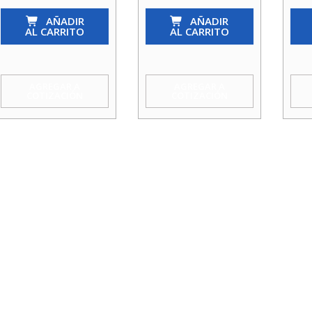
Ret.
Ret.
Ret.
Chapaleta
AÑADIR
Chapaleta
AÑADIR
Chap
AL CARRITO
AL CARRITO
(Vaiven)
(Vaiven)
(Vai
3
2
1/2
Acquamix
Acquami
Acq
AGREGAR A
AGREGAR A
COTIZACIÓN
COTIZACIÓN
cantidad
cantidad
cant