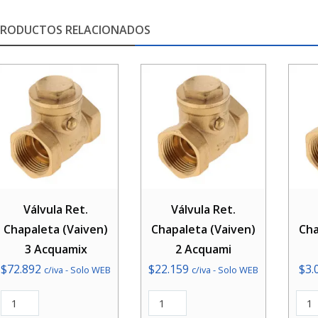
PRODUCTOS RELACIONADOS
Válvula Ret.
Válvula Ret.
Chapaleta (Vaiven)
Chapaleta (Vaiven)
Cha
3 Acquamix
2 Acquami
$
72.892
$
22.159
$
3.
c/iva - Solo WEB
c/iva - Solo WEB
Válvula
Válvula
Válv