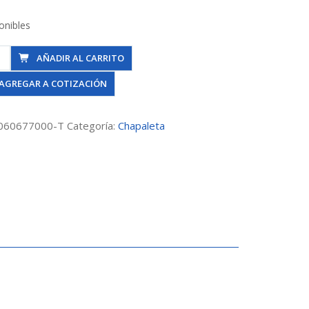
onibles
a
AÑADIR AL CARRITO
AGREGAR A COTIZACIÓN
leta
en)
060677000-T
Categoría:
Chapaleta
dad