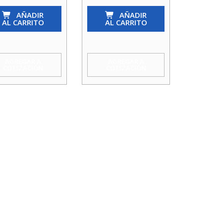
Ret.
aleta
AÑADIR
Chapaleta
AÑADIR
AL CARRITO
AL CARRITO
ven)
(Vaiven)
3/4
uam
Acquam
AGREGAR A
AGREGAR A
COTIZACIÓN
COTIZACIÓN
idad
cantidad