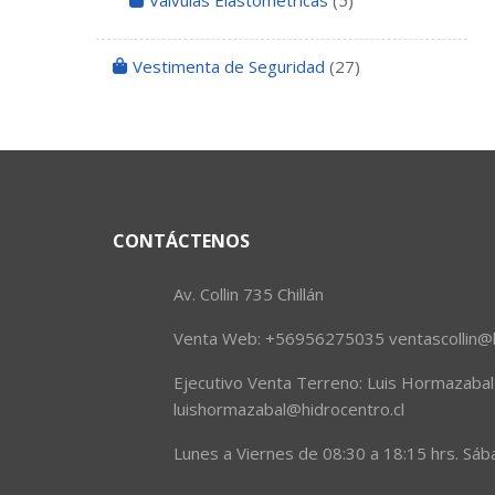
Válvulas Elastometricas
(5)
Vestimenta de Seguridad
(27)
CONTÁCTENOS
Av. Collin 735 Chillán
Venta Web: +56956275035 ventascollin@h
Ejecutivo Venta Terreno: Luis Hormazab
luishormazabal@hidrocentro.cl
Lunes a Viernes de 08:30 a 18:15 hrs. Sáb