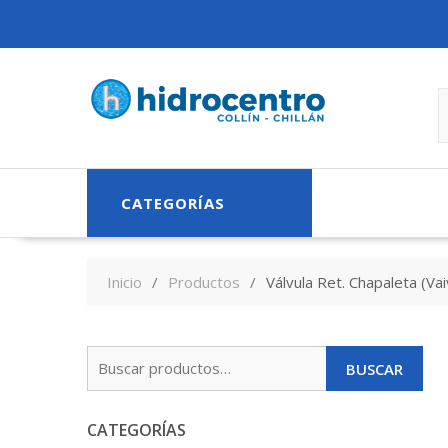
Skip
to
content
CATEGORÍAS
Inicio
Productos
Válvula Ret. Chapaleta (Va
Buscar
BUSCAR
por:
CATEGORÍAS