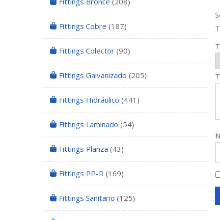
Fittings Bronce
(208)
S
Fittings Cobre
(187)
T
T
Fittings Colector
(90)
Fittings Galvanizado
(205)
T
Fittings Hidráulico
(441)
Fittings Laminado
(54)
Fittings Planza
(43)
Fittings PP-R
(169)
Fittings Sanitario
(125)