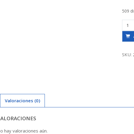
509 d
Buje
Red.C
Sol.
X
32M
SKU:
canti
Valoraciones (0)
VALORACIONES
o hay valoraciones aún.