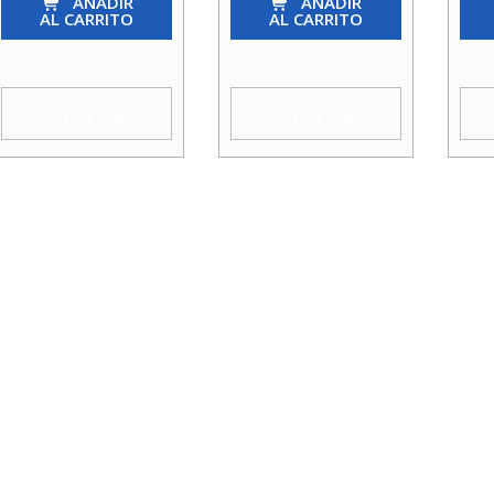
He/Hi
AÑADIR
He/Hi
AÑADIR
Sol
AL CARRITO
AL CARRITO
3/4
11/2
X
X
X
40
1/2
3/4
cant
AGREGAR A
AGREGAR A
COTIZACIÓN
COTIZACIÓN
cantidad
cantidad