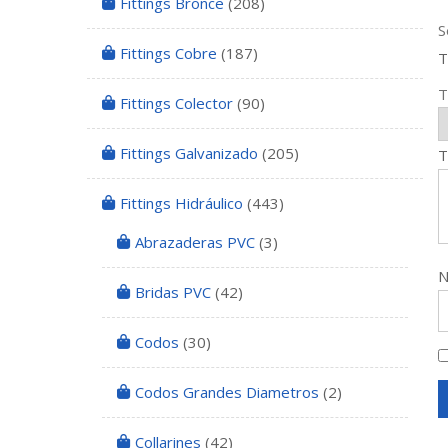
Fittings Bronce
(208)
S
Fittings Cobre
(187)
T
T
Fittings Colector
(90)
Fittings Galvanizado
(205)
T
Fittings Hidráulico
(443)
Abrazaderas PVC
(3)
Bridas PVC
(42)
Codos
(30)
Codos Grandes Diametros
(2)
Collarines
(42)