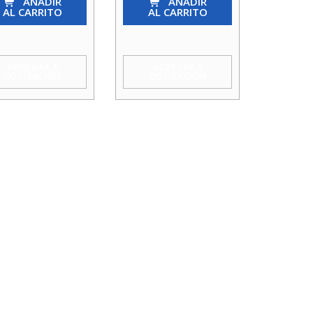
.50Mm
AÑADIR
He/Hi
AÑADIR
AL CARRITO
AL CARRITO
2
Mm
X
idad
11/2
AGREGAR A
AGREGAR A
COTIZACIÓN
COTIZACIÓN
cantidad