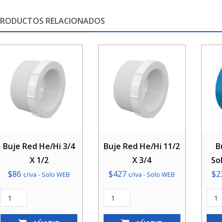
PRODUCTOS RELACIONADOS
Buje Red He/Hi 3/4
Buje Red He/Hi 11/2
B
X 1/2
X 3/4
So
$
86
$
427
$
2
c/iva - Solo WEB
c/iva - Solo WEB
Buje
Buje
Buje
Red
Red
Red.