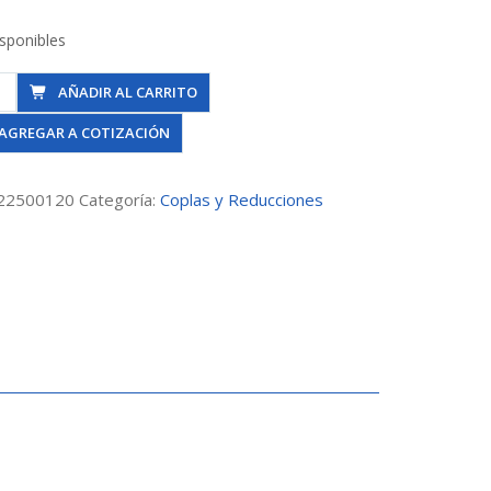
isponibles
AÑADIR AL CARRITO
orto
AGREGAR A COTIZACIÓN
40Mm
m
22500120
Categoría:
Coplas y Reducciones
dad