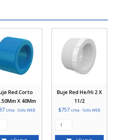
uje Red.Corto
Buje Red He/Hi 2 X
l.50Mm X 40Mm
11/2
37
$
757
c/iva - Solo WEB
c/iva - Solo WEB
Buje
Corto
Red