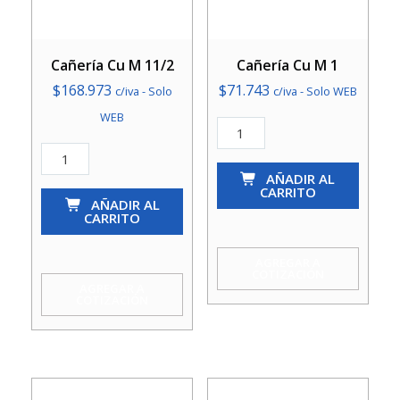
Cañería Cu M 11/2
Cañería Cu M 1
$
168.973
$
71.743
c/iva - Solo
c/iva - Solo WEB
WEB
Cañería
Cu
Cañería
M
AÑADIR AL
Cu
CARRITO
1
M
AÑADIR AL
CARRITO
cantidad
11/2
cantidad
AGREGAR A
COTIZACIÓN
AGREGAR A
COTIZACIÓN