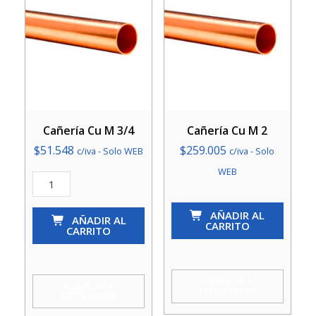
Cañería Cu M 3/4
Cañería Cu M 2
$
51.548
$
259.005
c/iva - Solo WEB
c/iva - Solo
WEB
Cañería
Cu
Cañería
AÑADIR AL
M
AÑADIR AL
Cu
CARRITO
CARRITO
3/4
M
cantidad
2
cantidad
AGREGAR A
AGREGAR A
COTIZACIÓN
COTIZACIÓN