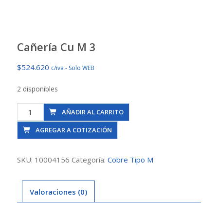
Cañería Cu M 3
$
524.620
c/iva - Solo WEB
2 disponibles
Cañería
AÑADIR AL CARRITO
Cu
AGREGAR A COTIZACIÓN
M
3
cantidad
SKU:
10004156
Categoría:
Cobre Tipo M
Valoraciones (0)