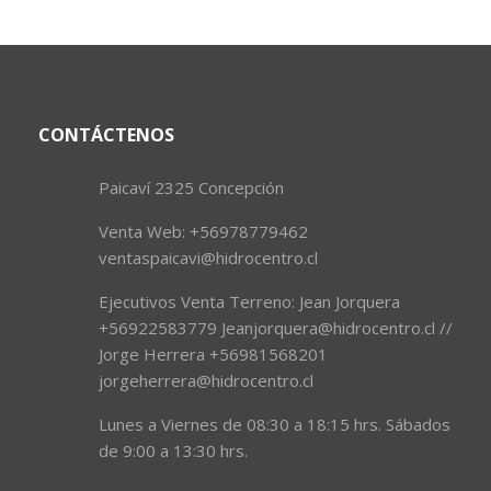
CONTÁCTENOS
Paicaví 2325 Concepción
Venta Web: +56978779462
ventaspaicavi@hidrocentro.cl
Ejecutivos Venta Terreno: Jean Jorquera
+56922583779 Jeanjorquera@hidrocentro.cl //
Jorge Herrera +56981568201
jorgeherrera@hidrocentro.cl
Lunes a Viernes de 08:30 a 18:15 hrs. Sábados
de 9:00 a 13:30 hrs.