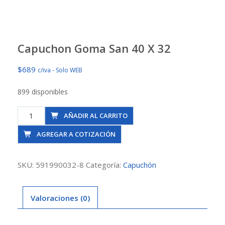
Capuchon Goma San 40 X 32
$
689
c/iva - Solo WEB
899 disponibles
Capuchon
AÑADIR AL CARRITO
Goma
AGREGAR A COTIZACIÓN
San
40
X
SKU:
591990032-8
Categoría:
Capuchón
32
cantidad
Valoraciones (0)