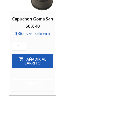
Capuchon Goma San
50 X 40
$
882
c/iva - Solo WEB
Capuchon
Goma
San
AÑADIR AL
CARRITO
50
X
40
AGREGAR A
COTIZACIÓN
cantidad