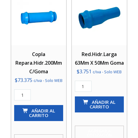
Copla
Red.Hidr.Larga
Repara.Hidr.200Mm
63Mm X 50Mm Goma
C/Goma
$
3.751
c/iva - Solo WEB
$
73.375
c/iva - Solo WEB
Red.Hidr.Larga
Copla
63Mm
Repara.Hidr.200Mm
X
AÑADIR AL
CARRITO
C/Goma
AÑADIR AL
50Mm
CARRITO
cantidad
Goma
cantidad
AGREGAR A
COTIZACIÓN