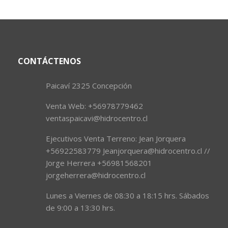
CONTÁCTENOS
Paicaví 2325 Concepción
Venta Web: +56978779462
ventaspaicavi@hidrocentro.cl
Ejecutivos Venta Terreno: Jean Jorquera
+56922583779 Jeanjorquera@hidrocentro.cl //
Jorge Herrera +56981568201
jorgeherrera@hidrocentro.cl
Lunes a Viernes de 08:30 a 18:15 hrs. Sábados
de 9:00 a 13:30 hrs.