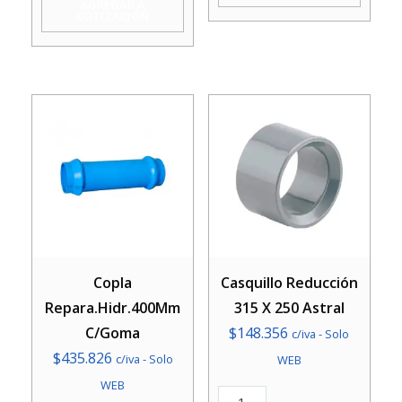
AGREGAR A
COTIZACIÓN
Copla
Casquillo Reducción
Repara.Hidr.400Mm
315 X 250 Astral
C/Goma
$
148.356
c/iva - Solo
$
435.826
c/iva - Solo
WEB
WEB
Casquillo