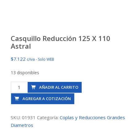
Casquillo Reducción 125 X 110
Astral
$
7.122
c/iva - Solo WEB
13 disponibles
Casquillo
AÑADIR AL CARRITO
Reducción
AGREGAR A COTIZACIÓN
125
X
110
SKU:
01931
Categoría:
Coplas y Reducciones Grandes
Astral
Diametros
cantidad