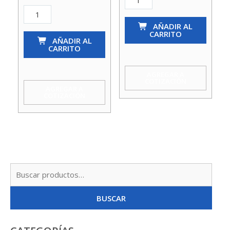
Copla
Reducción
Repara.Hidr.400Mm
315
AÑADIR AL
CARRITO
C/Goma
AÑADIR AL
X
CARRITO
cantidad
250
Astral
AGREGAR A
COTIZACIÓN
cantidad
AGREGAR A
COTIZACIÓN
Busc
por:
BUSCAR