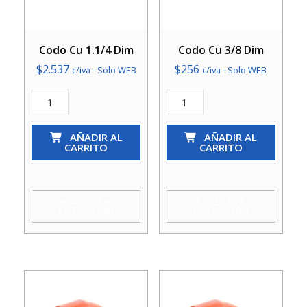
Codo Cu 1.1/4 Dim
Codo Cu 3/8 Dim
$
2.537
$
256
c/iva - Solo WEB
c/iva - Solo WEB
Codo
Codo
Cu
Cu
1.1/4
AÑADIR AL
3/8
AÑADIR AL
CARRITO
CARRITO
Dim
Dim
cantidad
cantidad
AGREGAR A
AGREGAR A
COTIZACIÓN
COTIZACIÓN