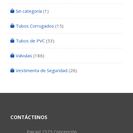
Sin categoría
(1)
Tubos Corrugados
(15)
Tubos de PVC
(53)
Valvulas
(186)
Vestimenta de Seguridad
(26)
CONTÁCTENOS
Paicaví 2325 Concepción