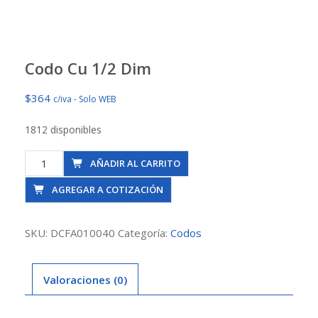
Codo Cu 1/2 Dim
$
364
c/iva - Solo WEB
1812 disponibles
Codo
AÑADIR AL CARRITO
Cu
AGREGAR A COTIZACIÓN
1/2
Dim
cantidad
SKU:
DCFA010040
Categoría:
Codos
Valoraciones (0)