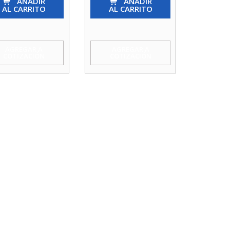
AÑADIR
Hi
AÑADIR
AL CARRITO
AL CARRITO
1/2X
3/4
a
Agua
AGREGAR A
AGREGAR A
COTIZACIÓN
COTIZACIÓN
idad
Taumm
cantidad