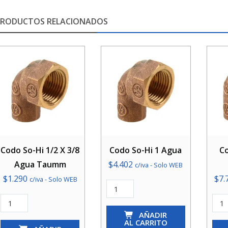
PRODUCTOS RELACIONADOS
Codo So-Hi 1/2 X 3/8
Codo So-Hi 1 Agua
Co
Agua Taumm
$
4.402
c/iva - Solo WEB
$
1.290
$
7.
c/iva - Solo WEB
Codo
Codo
So-
Cod
So-
Hi
AÑADIR
So-
AL CARRITO