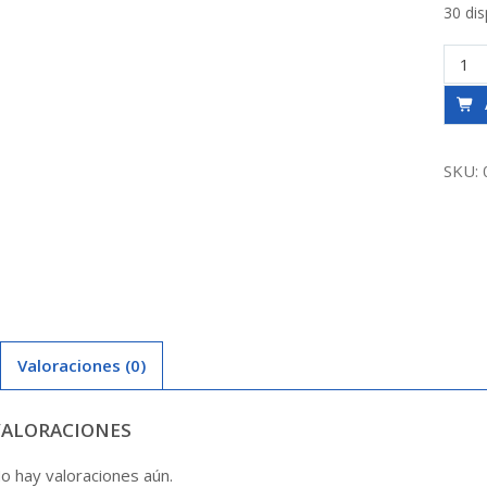
30 dis
Codo
So-
Hi
2
Agua
SKU:
Tau
canti
Valoraciones (0)
VALORACIONES
o hay valoraciones aún.