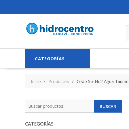
Skip
to
content
CATEGORÍAS
Inicio
Productos
Codo So-Hi 2 Agua Taum
Buscar
BUSCAR
por:
CATEGORÍAS