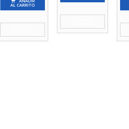
Hi
AÑADIR
1
Hi
AL CARRITO
1/2
Agua
1
X
cantidad
1/4
AGREGAR A
COTIZACIÓN
3/8
Agu
AGREGAR A
COTIZACIÓN
Agua
cant
Taumm
cantidad