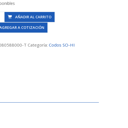
ponibles
AÑADIR AL CARRITO
AGREGAR A COTIZACIÓN
080588000-T
Categoría:
Codos SO-HI
mm
dad