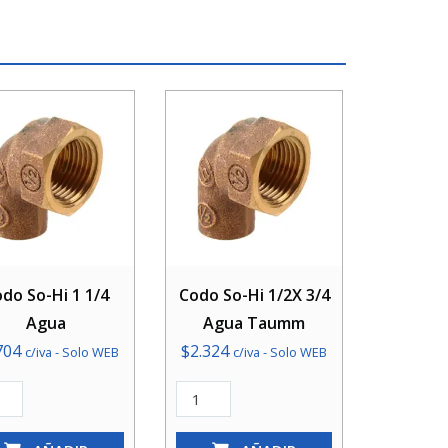
do So-Hi 1 1/4
Codo So-Hi 1/2X 3/4
Agua
Agua Taumm
704
$
2.324
c/iva - Solo WEB
c/iva - Solo WEB
o
Codo
So-