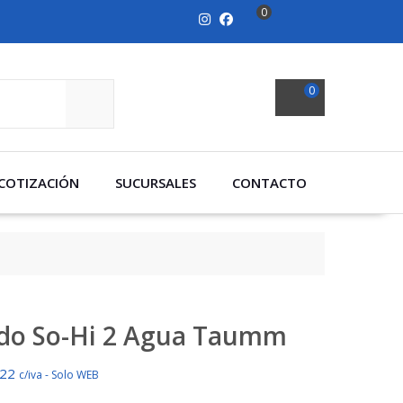
0
0
SEARCH
COTIZACIÓN
SUCURSALES
CONTACTO
do So-Hi 2 Agua Taumm
422
c/iva - Solo WEB