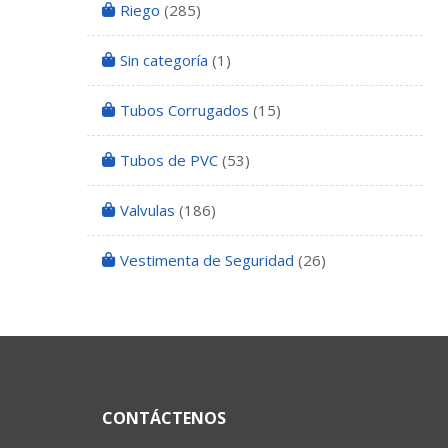
Riego
(285)
Sin categoría
(1)
Tubos Corrugados
(15)
Tubos de PVC
(53)
Valvulas
(186)
Vestimenta de Seguridad
(26)
CONTÁCTENOS