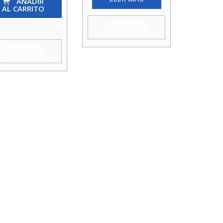
AÑADIR
AL CARRITO
4
AGREGAR A
COTIZACIÓN
AGREGAR A
COTIZACIÓN
a
mm
idad