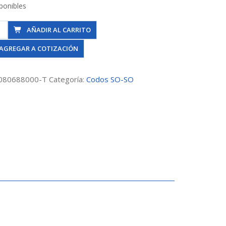
ponibles
AÑADIR AL CARRITO
AGREGAR A COTIZACIÓN
080688000-T
Categoría:
Codos SO-SO
mm
dad