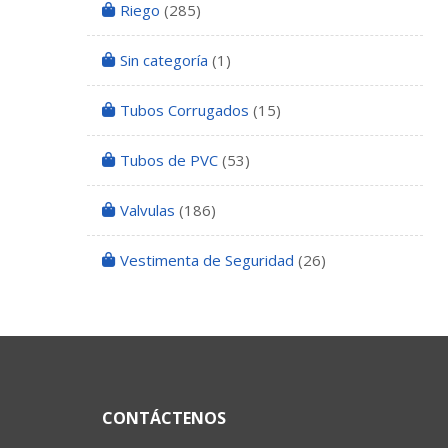
Riego
(285)
Sin categoría
(1)
Tubos Corrugados
(15)
Tubos de PVC
(53)
Valvulas
(186)
Vestimenta de Seguridad
(26)
CONTÁCTENOS