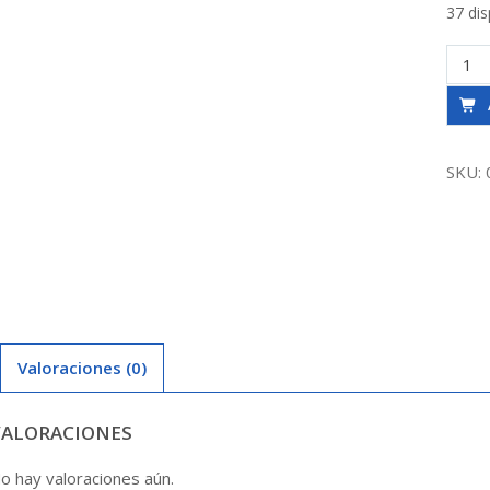
37 dis
Codo
So-
So
2
Agua
SKU:
Tau
canti
Valoraciones (0)
VALORACIONES
o hay valoraciones aún.