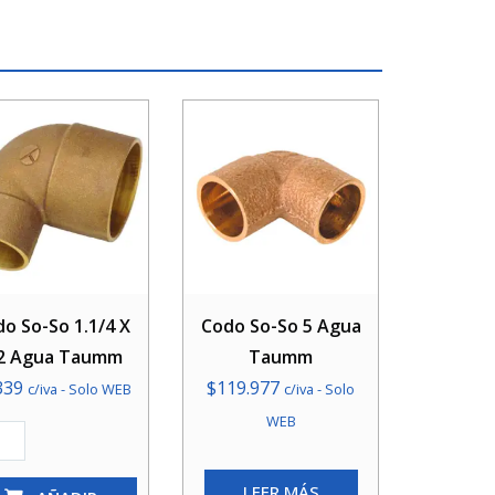
o So-So 1.1/4 X
Codo So-So 5 Agua
2 Agua Taumm
Taumm
339
$
119.977
c/iva - Solo WEB
c/iva - Solo
WEB
o
LEER MÁS