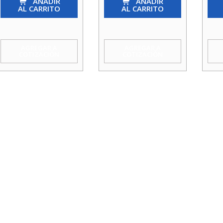
So
AÑADIR
So
AÑADIR
So
AL CARRITO
AL CARRITO
4
3/4
1.1/
Agua
Agua
X
Taumm
cantidad
1/2
AGREGAR A
AGREGAR A
COTIZACIÓN
COTIZACIÓN
cantidad
Agu
Tau
cant