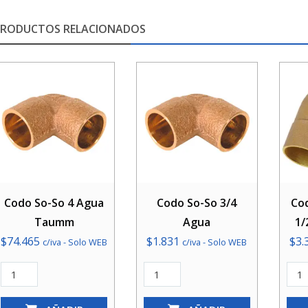
PRODUCTOS RELACIONADOS
Codo So-So 4 Agua
Codo So-So 3/4
Cod
Taumm
Agua
1/
$
74.465
$
1.831
$
3.
c/iva - Solo WEB
c/iva - Solo WEB
Codo
Codo
Cod
So-
So-
So-