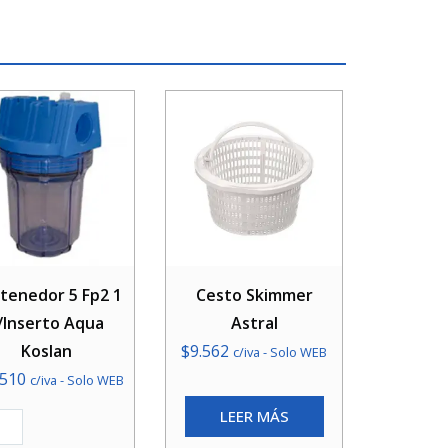
tenedor 5 Fp2 1
Cesto Skimmer
/Inserto Aqua
Astral
Koslan
$
9.562
c/iva - Solo WEB
.510
c/iva - Solo WEB
LEER MÁS
tenedor