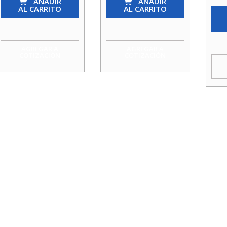
X
AÑADIR
X
AÑADIR
5
AL CARRITO
AL CARRITO
150Cm
240Cm
Fp2
Std
Std
1
1.1Mm
1.1Mm
S/In
AGREGAR A
AGREGAR A
COTIZACIÓN
COTIZACIÓN
Poolstar
Poolstar
Aqu
cantidad
cantidad
Kosl
cant