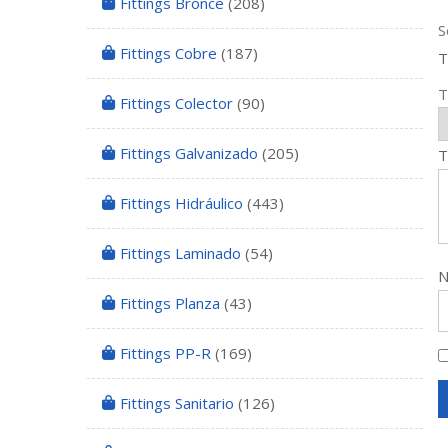
Fittings Bronce
(208)
S
Fittings Cobre
(187)
T
T
Fittings Colector
(90)
Fittings Galvanizado
(205)
T
Fittings Hidráulico
(443)
Fittings Laminado
(54)
Fittings Planza
(43)
Fittings PP-R
(169)
Fittings Sanitario
(126)