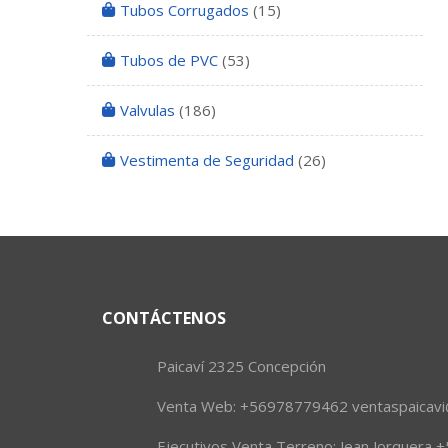
Tubos Corrugados
(15)
Tubos de PVC
(53)
Valvulas
(186)
Vestimenta de Seguridad
(26)
CONTÁCTENOS
Paicaví 2325 Concepción
Venta Web: +56978779462 ventaspaicavi@
Ejecutivos Venta Terreno: Jean Jorquera