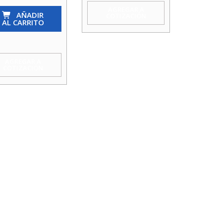
AGREGAR A
AÑADIR
COTIZACIÓN
AL CARRITO
serto
a
AGREGAR A
COTIZACIÓN
an
idad