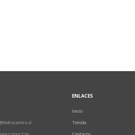
ENLACES
Inicio
hidrocentro.cl
Tienda
Contacto
 +56922583779