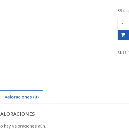
33 dis
Cont
9
3/4
Fp2
1
SKU:
C/Ins
Aqua
Kosla
canti
Valoraciones (0)
VALORACIONES
o hay valoraciones aún.