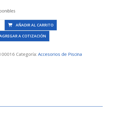
ponibles
enedor
AÑADIR AL CARRITO
AGREGAR A COTIZACIÓN
100016
Categoría:
Accesorios de Piscina
erto
n
dad