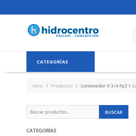
Skip
to
content
CATEGORÍAS
Inicio
Productos
Contenedor 9 3/4 Fp2 1 C
Buscar
BUSCAR
por:
CATEGORÍAS