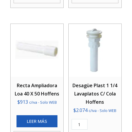
Hoffens
C/Cad
cantidad
Hoffens
cantidad
Recta Ampliadora
Desagüe Plast 1 1/4
Loa 40 X 50 Hoffens
Lavaplatos C/ Cola
$
913
Hoffens
c/iva - Solo WEB
$
2.074
c/iva - Solo WEB
LEER MÁS
Desagüe
Plast