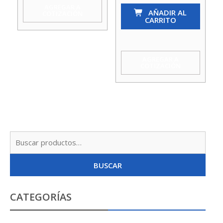
AGREGAR A
1
AÑADIR AL
COTIZACIÓN
CARRITO
1/4
Lavaplatos
C/
AGREGAR A
COTIZACIÓN
Cola
Hoffens
cantidad
Busc
por:
BUSCAR
CATEGORÍAS