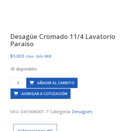
Desagüe Cromado 11/4 Lavatorio
Paraiso
$
5.003
c/iva - Solo WEB
45 disponibles
Desagüe
AÑADIR AL CARRITO
Cromado
AGREGAR A COTIZACIÓN
11/4
Lavatorio
Paraiso
SKU:
041006001-T
Categoría:
Desagües
cantidad
Valoraciones (0)