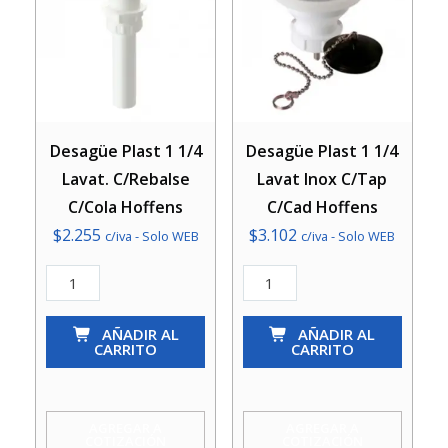
Desagüe Plast 1 1/4
Desagüe Plast 1 1/4
Lavat. C/Rebalse
Lavat Inox C/Tap
C/Cola Hoffens
C/Cad Hoffens
$
2.255
$
3.102
c/iva - Solo WEB
c/iva - Solo WEB
Desagüe
Desagüe
Plast
Plast
1
AÑADIR AL
1
AÑADIR AL
CARRITO
CARRITO
1/4
1/4
Lavat.
Lavat
C/Rebalse
Inox
AGREGAR A
AGREGAR A
COTIZACIÓN
COTIZACIÓN
C/Cola
C/Tap