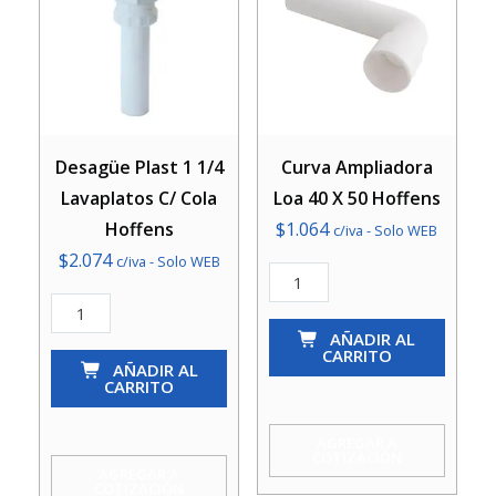
Desagüe Plast 1 1/4
Curva Ampliadora
Lavaplatos C/ Cola
Loa 40 X 50 Hoffens
Hoffens
$
1.064
c/iva - Solo WEB
$
2.074
c/iva - Solo WEB
Curva
Desagüe
Ampliadora
Plast
Loa
AÑADIR AL
CARRITO
1
AÑADIR AL
40
CARRITO
1/4
X
Lavaplatos
50
AGREGAR A
COTIZACIÓN
C/
Hoffens
AGREGAR A
COTIZACIÓN
Cola
cantidad