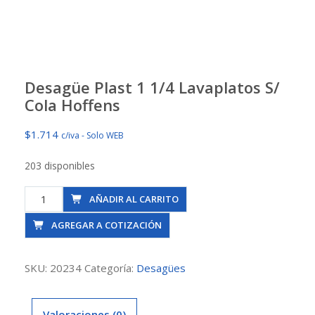
Desagüe Plast 1 1/4 Lavaplatos S/
Cola Hoffens
$
1.714
c/iva - Solo WEB
203 disponibles
Desagüe
AÑADIR AL CARRITO
Plast
AGREGAR A COTIZACIÓN
1
1/4
Lavaplatos
SKU:
20234
Categoría:
Desagües
S/
Cola
Valoraciones (0)