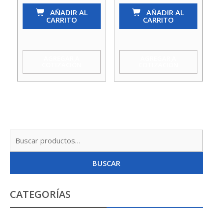
1
AÑADIR AL
1
AÑADIR AL
CARRITO
CARRITO
1/2
1/4
Lavaplato
Lavat.
Inox
C/Rebalse
AGREGAR A
AGREGAR A
COTIZACIÓN
COTIZACIÓN
C/Rebalse
S/Cola
Hoffens
Hoffens
cantidad
cantidad
Busc
por:
BUSCAR
CATEGORÍAS