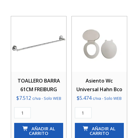
TOALLERO BARRA
Asiento Wc
61CM FREIBURG
Universal Hahn Bco
$
7.512
$
5.474
c/iva - Solo WEB
c/iva - Solo WEB
TOALLERO
Asiento
BARRA
Wc
61CM
AÑADIR AL
Universal
AÑADIR AL
CARRITO
CARRITO
FREIBURG
Hahn