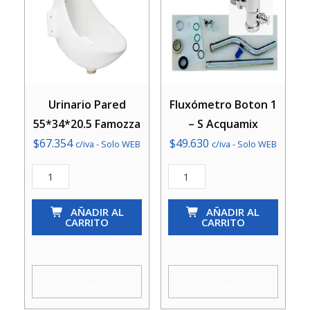
Urinario Pared
Fluxómetro Boton 1
55*34*20.5 Famozza
– S Acquamix
$
67.354
$
49.630
c/iva - Solo WEB
c/iva - Solo WEB
Urinario
Fluxómetro
Pared
Boton
55*34*20.5
AÑADIR AL
1
AÑADIR AL
CARRITO
CARRITO
Famozza
-
cantidad
S
Acquamix
AGREGAR A
AGREGAR A
COTIZACIÓN
COTIZACIÓN
cantidad