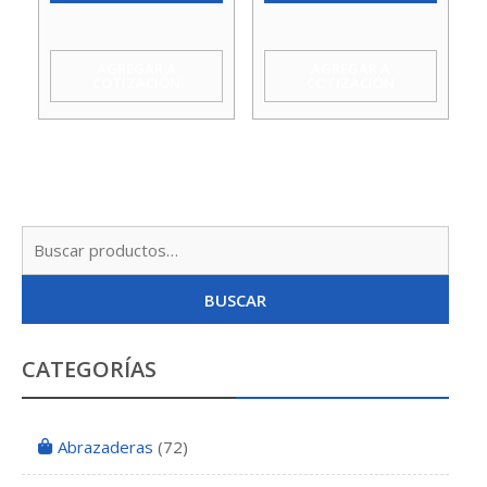
cantidad
Bco
cantidad
AGREGAR A
AGREGAR A
COTIZACIÓN
COTIZACIÓN
Busc
por:
BUSCAR
CATEGORÍAS
Abrazaderas
(72)