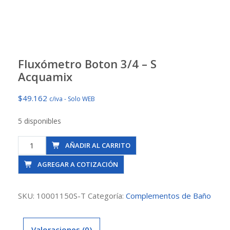
Fluxómetro Boton 3/4 – S
Acquamix
$
49.162
c/iva - Solo WEB
5 disponibles
Fluxómetro
AÑADIR AL CARRITO
Boton
AGREGAR A COTIZACIÓN
3/4
-
S
SKU:
10001150S-T
Categoría:
Complementos de Baño
Acquamix
cantidad
Valoraciones (0)