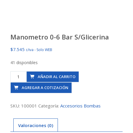
Manometro 0-6 Bar S/Glicerina
$
7.545
c/iva - Solo WEB
41 disponibles
Manometro
AÑADIR AL CARRITO
0-
AGREGAR A COTIZACIÓN
6
Bar
S/Glicerina
SKU:
100001
Categoría:
Accesorios Bombas
cantidad
Valoraciones (0)