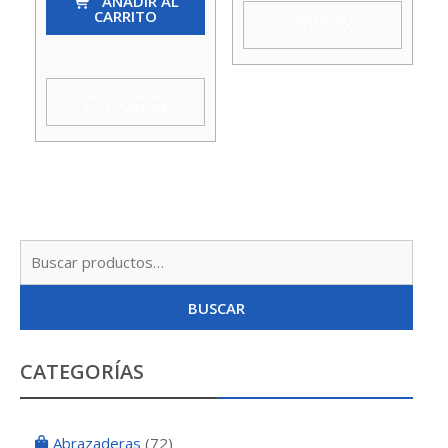
15
AÑADIR AL
CARRITO
AGREGAR A
Bar
COTIZACIÓN
Axial
Alton
AGREGAR A
COTIZACIÓN
50Mm
cantidad
Busc
por:
BUSCAR
CATEGORÍAS
Abrazaderas
(72)