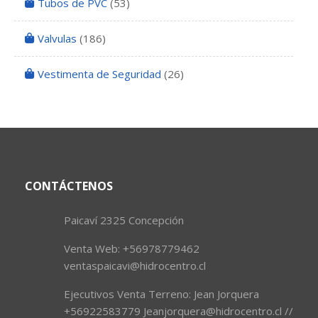
Tubos de PVC
(53)
Valvulas
(186)
Vestimenta de Seguridad
(26)
CONTÁCTENOS
Paicaví 2325 Concepción
Venta Web: +56978779462
ventaspaicavi@hidrocentro.cl
Ejecutivos Venta Terreno: Jean Jorquera
+56922583779 Jeanjorquera@hidrocentro.cl //