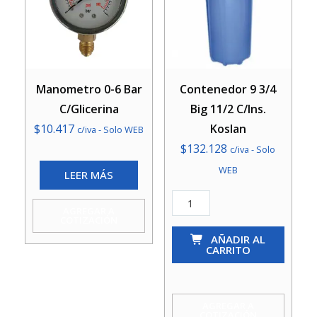
Manometro 0-6 Bar
Contenedor 9 3/4
C/Glicerina
Big 11/2 C/Ins.
$
10.417
Koslan
c/iva - Solo WEB
$
132.128
c/iva - Solo
WEB
LEER MÁS
Contenedor
AGREGAR A
9
COTIZACIÓN
3/4
AÑADIR AL
CARRITO
Big
11/2
C/Ins.
AGREGAR A
COTIZACIÓN