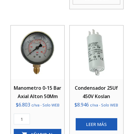
Koslan
cantidad
Manometro 0-15 Bar
Condensador 25Uf
Axial Alton 50Mm
450V Koslan
$
6.803
$
8.946
c/iva - Solo WEB
c/iva - Solo WEB
Manometro
LEER MÁS
0-