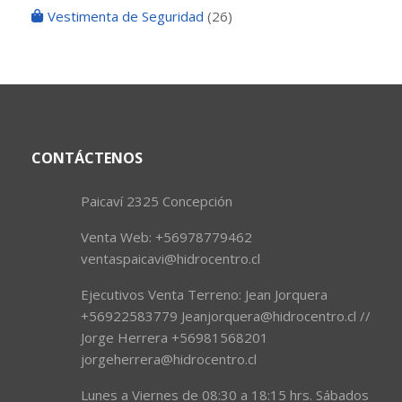
Vestimenta de Seguridad
(26)
CONTÁCTENOS
Paicaví 2325 Concepción
Venta Web: +56978779462
ventaspaicavi@hidrocentro.cl
Ejecutivos Venta Terreno: Jean Jorquera
+56922583779 Jeanjorquera@hidrocentro.cl //
Jorge Herrera +56981568201
jorgeherrera@hidrocentro.cl
Lunes a Viernes de 08:30 a 18:15 hrs. Sábados