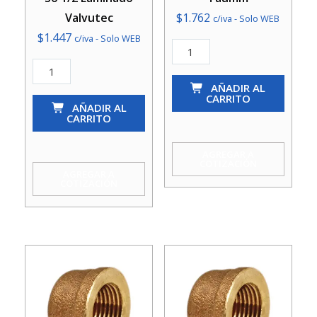
Valvutec
$
1.762
c/iva - Solo WEB
$
1.447
c/iva - Solo WEB
Tapa
Tapa
Gorro
Gorro
So
AÑADIR AL
CARRITO
Bronce
AÑADIR AL
1
CARRITO
So
Taumm
1/2
cantidad
AGREGAR A
COTIZACIÓN
Laminado
AGREGAR A
COTIZACIÓN
Valvutec
cantidad