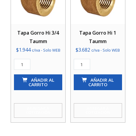
Tapa Gorro Hi 3/4
Tapa Gorro Hi 1
Taumm
Taumm
$
1.944
$
3.682
c/iva - Solo WEB
c/iva - Solo WEB
Tapa
Tapa
Gorro
Gorro
Hi
AÑADIR AL
Hi
AÑADIR AL
CARRITO
CARRITO
3/4
1
Taumm
Taumm
cantidad
cantidad
AGREGAR A
AGREGAR A
COTIZACIÓN
COTIZACIÓN