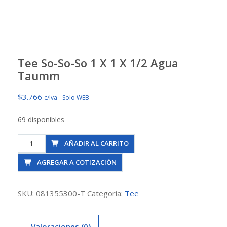
Tee So-So-So 1 X 1 X 1/2 Agua
Taumm
$
3.766
c/iva - Solo WEB
69 disponibles
Tee
AÑADIR AL CARRITO
So-
AGREGAR A COTIZACIÓN
So-
So
1
SKU:
081355300-T
Categoría:
Tee
X
1
Valoraciones (0)