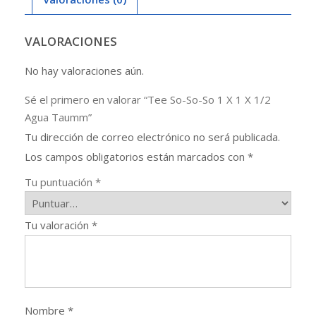
X
1/2
Agua
VALORACIONES
Taumm
No hay valoraciones aún.
cantidad
Sé el primero en valorar “Tee So-So-So 1 X 1 X 1/2
Agua Taumm”
Tu dirección de correo electrónico no será publicada.
Los campos obligatorios están marcados con
*
Tu puntuación
*
Tu valoración
*
Nombre
*