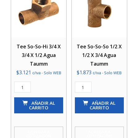
Tee So-So-Hi 3/4 X
Tee So-So-So 1/2 X
3/4 X 1/2 Agua
1/2 X 3/4 Agua
Taumm
Taumm
$
3.121
$
1.873
c/iva - Solo WEB
c/iva - Solo WEB
Tee
Tee
So-
So-
So-
AÑADIR AL
So-
AÑADIR AL
CARRITO
CARRITO
Hi
So
3/4
1/2
X
X
AGREGAR A
AGREGAR A
COTIZACIÓN
COTIZACIÓN
3/4
1/2