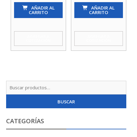
So-
AÑADIR AL
So-
AÑADIR AL
CARRITO
CARRITO
So
So
1.1/4
3/4
X
X
AGREGAR A
AGREGAR A
COTIZACIÓN
COTIZACIÓN
1.1/4
1/2
X
X
1
1/2
Agua
Agua
Taumm
Taumm
Busc
cantidad
cantidad
por:
BUSCAR
CATEGORÍAS