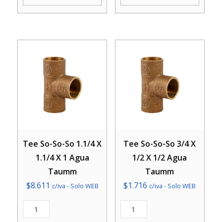
X
X
1/2
3/4
Agua
Agua
Taumm
Taumm
cantidad
cantidad
Tee So-So-So 1.1/4 X
Tee So-So-So 3/4 X
1.1/4 X 1 Agua
1/2 X 1/2 Agua
Taumm
Taumm
$
8.611
$
1.716
c/iva - Solo WEB
c/iva - Solo WEB
Tee
Tee
So-
So-