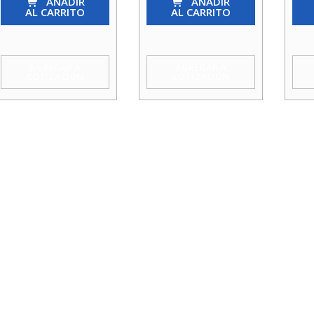
X
AÑADIR
1/2
AÑADIR
X
AL CARRITO
AL CARRITO
2
cantidad
1
cantidad
1/4
cant
AGREGAR A
AGREGAR A
COTIZACIÓN
COTIZACIÓN