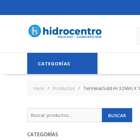
Skip
to
content
CATEGORÍAS
Inicio
Productos
Terminal.Sold.Hi 32Mm X 
Buscar
BUSCAR
por:
CATEGORÍAS