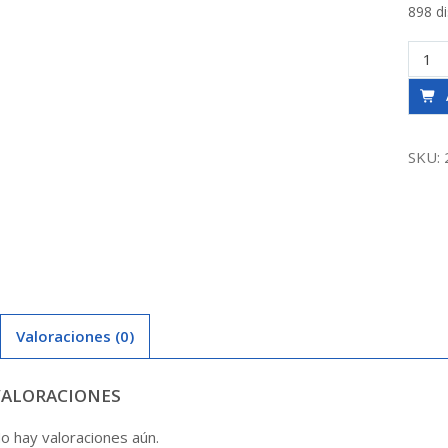
898 d
Termi
32M
X
1
canti
SKU:
Valoraciones (0)
VALORACIONES
o hay valoraciones aún.