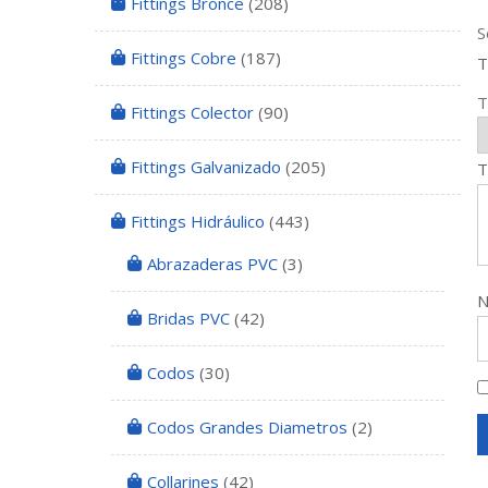
Fittings Bronce
(208)
S
Fittings Cobre
(187)
T
T
Fittings Colector
(90)
Fittings Galvanizado
(205)
T
Fittings Hidráulico
(443)
Abrazaderas PVC
(3)
Bridas PVC
(42)
Codos
(30)
Codos Grandes Diametros
(2)
Collarines
(42)