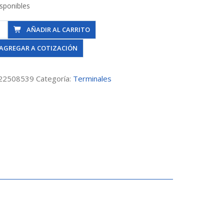
isponibles
nal.Sold.Hi
AÑADIR AL CARRITO
m
AGREGAR A COTIZACIÓN
dad
22508539
Categoría:
Terminales