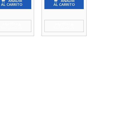
AÑADIR
X
AÑADIR
AL CARRITO
AL CARRITO
1/2
cantidad
idad
AGREGAR A
AGREGAR A
COTIZACIÓN
COTIZACIÓN