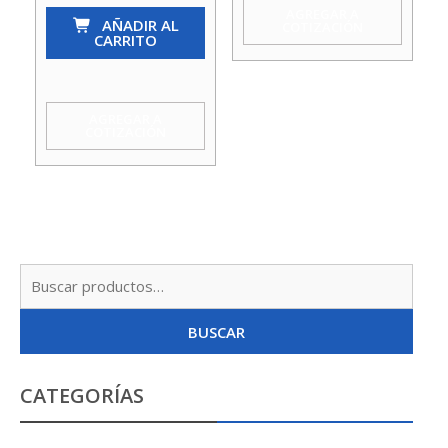
AGREGAR A
(Pie)
AÑADIR AL
COTIZACIÓN
CARRITO
21/2
C/Filtro
Ac
AGREGAR A
COTIZACIÓN
Inox
Acquamix
cantidad
Busc
por:
BUSCAR
CATEGORÍAS