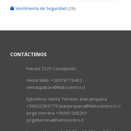
Vestimenta de Seguridad
(26)
CONTÁCTENOS
Paicaví 2325 Concepción
Venta Web: +56978779462
ventaspaicavi@hidrocentro.cl
Ejecutivos Venta Terreno: Jean Jorquera
+56922583779 Jeanjorquera@hidrocentro.cl //
Jorge Herrera +56981568201
jorgeherrera@hidrocentro.cl