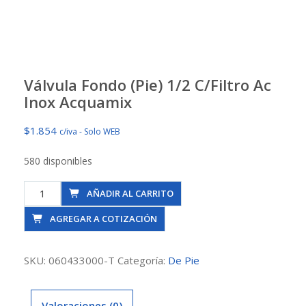
Válvula Fondo (Pie) 1/2 C/Filtro Ac
Inox Acquamix
$
1.854
c/iva - Solo WEB
580 disponibles
Válvula
AÑADIR AL CARRITO
Fondo
AGREGAR A COTIZACIÓN
(Pie)
1/2
C/Filtro
SKU:
060433000-T
Categoría:
De Pie
Ac
Inox
Valoraciones (0)