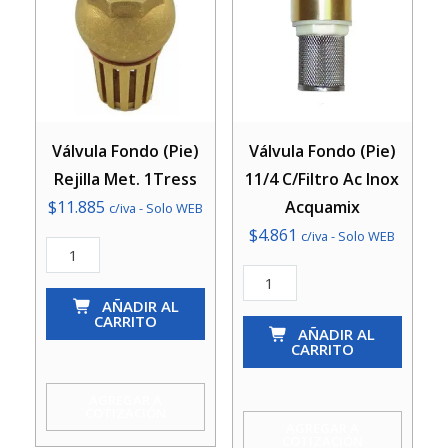
Válvula Fondo (Pie)
Válvula Fondo (Pie)
Rejilla Met. 1Tress
11/4 C/Filtro Ac Inox
$
11.885
Acquamix
c/iva - Solo WEB
$
4.861
c/iva - Solo WEB
Válvula
Fondo
Válvula
(Pie)
AÑADIR AL
Fondo
CARRITO
Rejilla
(Pie)
AÑADIR AL
CARRITO
Met.
11/4
1Tress
C/Filtro
AGREGAR A
COTIZACIÓN
cantidad
Ac
AGREGAR A
COTIZACIÓN
Inox