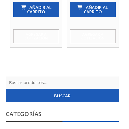
(Pie)
AÑADIR AL
(Pie)
AÑADIR AL
CARRITO
CARRITO
Rejilla
1
Met.
C/Filtro
3/4
Ac
AGREGAR A
AGREGAR A
COTIZACIÓN
COTIZACIÓN
Acquamix
Inox
cantidad
Acquamix
cantidad
Busc
por:
BUSCAR
CATEGORÍAS