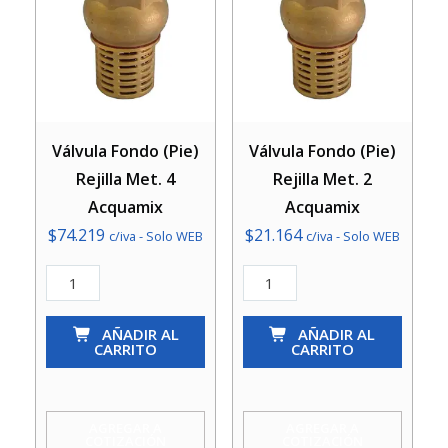
Válvula Fondo (Pie)
Válvula Fondo (Pie)
Rejilla Met. 4
Rejilla Met. 2
Acquamix
Acquamix
$
74.219
$
21.164
c/iva - Solo WEB
c/iva - Solo WEB
Válvula
Válvula
Fondo
Fondo
(Pie)
AÑADIR AL
(Pie)
AÑADIR AL
CARRITO
CARRITO
Rejilla
Rejilla
Met.
Met.
4
2
AGREGAR A
AGREGAR A
COTIZACIÓN
COTIZACIÓN
Acquamix
Acquamix