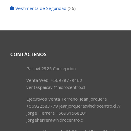
Vestimenta de Seguridad
(26)
CONTÁCTENOS
Paicaví 2325 Concepción
Venta Web: +56978779462
ventaspaicavi@hidrocentro.cl
Ejecutivos Venta Terreno: Jean Jorquera
+56922583779 Jeanjorquera@hidrocentro.cl //
Jorge Herrera +56981568201
jorgeherrera@hidrocentro.cl