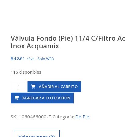
Válvula Fondo (Pie) 11/4 C/Filtro Ac
Inox Acquamix
$
4.861
c/iva - Solo WEB
116 disponibles
Válvula
AÑADIR AL CARRITO
Fondo
AGREGAR A COTIZACIÓN
(Pie)
11/4
C/Filtro
SKU:
060466000-T
Categoría:
De Pie
Ac
Inox
Valoraciones (0)