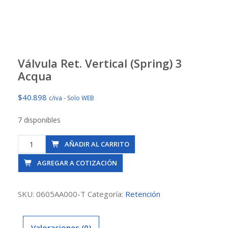
Válvula Ret. Vertical (Spring) 3
Acqua
$
40.898
c/iva - Solo WEB
7 disponibles
Válvula
AÑADIR AL CARRITO
Ret.
AGREGAR A COTIZACIÓN
Vertical
(Spring)
3
SKU:
0605AA000-T
Categoría:
Retención
Acqua
cantidad
Valoraciones (0)