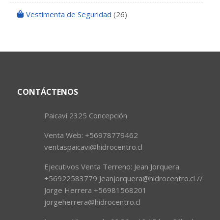
Vestimenta de Seguridad
(26)
CONTÁCTENOS
Paicaví 2325 Concepción
Venta Web: +56978779462
ventaspaicavi@hidrocentro.cl
Ejecutivos Venta Terreno: Jean Jorquera
+56922583779 Jeanjorquera@hidrocentro.cl //
Jorge Herrera +56981568201
jorgeherrera@hidrocentro.cl