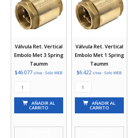
Válvula Ret. Vertical
Válvula Ret. Vertical
Embolo Met 3 Spring
Embolo Met 1 Spring
Taumm
Taumm
$
46.077
$
6.422
c/iva - Solo WEB
c/iva - Solo WEB
Válvula
Válvula
Ret.
Ret.
Vertical
AÑADIR AL
Vertical
AÑADIR AL
CARRITO
CARRITO
Embolo
Embolo
Met
Met
3
1
AGREGAR A
AGREGAR A
COTIZACIÓN
COTIZACIÓN
Spring
Spring