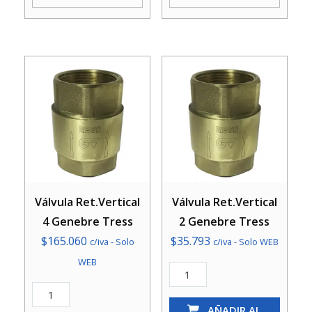
Taumm
Taumm
cantidad
cantidad
Válvula Ret.Vertical
Válvula Ret.Vertical
4 Genebre Tress
2 Genebre Tress
$
165.060
$
35.793
c/iva - Solo
c/iva - Solo WEB
WEB
Válvula
Ret.Vertical
Válvula
2
AÑADIR AL
Ret.Vertical