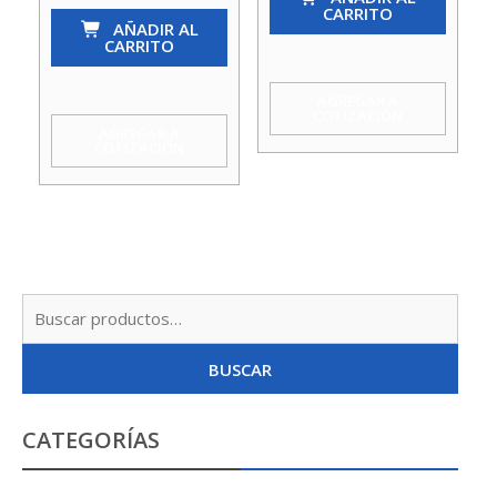
CARRITO
Genebre
4
AÑADIR AL
CARRITO
Tress
Genebre
cantidad
Tress
AGREGAR A
COTIZACIÓN
cantidad
AGREGAR A
COTIZACIÓN
Busc
por:
BUSCAR
CATEGORÍAS