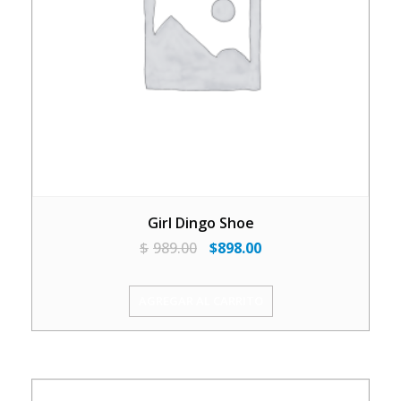
Girl Dingo Shoe
El
El
$
989.00
$
898.00
precio
precio
original
actual
AGREGAR AL CARRITO
era:
es:
$989.00.
$898.00.