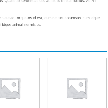
 Quaestio sententiae usu at, sit cu doctus lucilius, vis zril
pte. Causae torquatos id est, eum ne sint accumsan. Eum idque
i idque animal inermis cu.