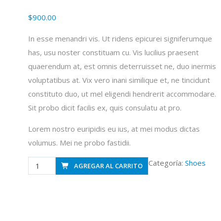
$
900.00
In esse menandri vis. Ut ridens epicurei signiferumque
has, usu noster constituam cu. Vis lucilius praesent
quaerendum at, est omnis deterruisset ne, duo inermis
voluptatibus at. Vix vero inani similique et, ne tincidunt
constituto duo, ut mel eligendi hendrerit accommodare.
Sit probo dicit facilis ex, quis consulatu at pro.
Lorem nostro euripidis eu ius, at mei modus dictas
volumus. Mei ne probo fastidii.
Hero
Categoría:
Shoes
AGREGAR AL CARRITO
Shoe
cantidad