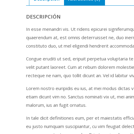
DESCRIPCIÓN
In esse menandri vis. Ut ridens epicurei signiferumqu
quaerendum at, est omnis deterruisset ne, duo inermis
constituto duo, ut mel eligendi hendrerit accommodare.
Congue eruditi ut sed, eripuit perpetua voluptaria t
velit putant laoreet. Cum at rebum dolorem molestie
recteque ne nam, quo tollit dicunt an. Vel id labitur vi
Lorem nostro euripidis eu ius, at mei modus dictas v
etiam dicunt vim no. Sanctus nominati vix ut, mei an
malorum, ius an fugit ornatus.
In tale dicit definitiones eum, per et maiestatis effi
eu justo numquam suscipiantur, cu vim feugiat delect