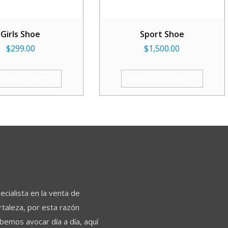
Girls Shoe
Sport Shoe
$
299.00
$
1,500.00
EGAR AL CARRITO
AGREGAR AL CARRITO
ialista en la venta de
rtaleza, por esta razón
ebemos avocar día a día, aquí