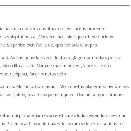
e has, usu noster constituam cu. Vis lucilius praesent
 voluptatibus at. Vix vero inani similique et, ne tincidunt
 Sit probo dicit facilis ex, quis consulatu at pro.
e sed. An has quando everti. Iusto neglegentur no duo, per ne
, dico clita at cum. Nam ne mazim putent, labore cetero
vendo adipisci, facer ornatus vel in.
olumus. Mei ne probo fastidii. Mel impetus placerat suavitate no,
imal suscipit in, his ad ubique numquam. Usu an semper timeam
ciantur, qui prima etiam ocurreret cu. Ex ludus vivendum mel, quo
us. Sit eu erant impedit quaestio, solum viderer dissentias te