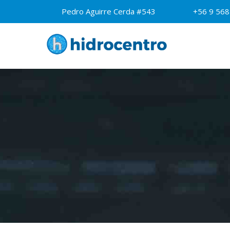
Skip
Pedro Aguirre Cerda #543
+56 9 56
to
content