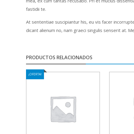
mea, ex cum tantas recusabo. Pri et mucius dissentias.
fastidii te.
At sententiae suscipiantur his, eu vis facer incorru
dicant alienum no, nam graeci singulis senserit at. Me
PRODUCTOS RELACIONADOS
¡OFERTA!