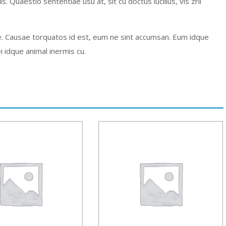
 Quaestio sententiae usu at, sit cu doctus lucilius, vis zril
pte. Causae torquatos id est, eum ne sint accumsan. Eum idque
i idque animal inermis cu.