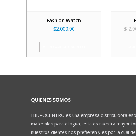
Fashion Watch
$
2,000.00
$
2,9
AGREGAR AL CARRITO
AGR
QUIENES SOMOS
HIDROCENTRO es una empresa distribuidora espec
materiales para el agua, esta es nuestra mayor fo
nuestros clientes nos prefieren y es por la cual d