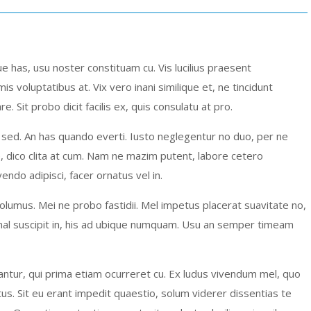
e has, usu noster constituam cu. Vis lucilius praesent
 voluptatibus at. Vix vero inani similique et, ne tincidunt
 Sit probo dicit facilis ex, quis consulatu at pro.
e sed. An has quando everti. Iusto neglegentur no duo, per ne
, dico clita at cum. Nam ne mazim putent, labore cetero
vendo adipisci, facer ornatus vel in.
olumus. Mei ne probo fastidii. Mel impetus placerat suavitate no,
imal suscipit in, his ad ubique numquam. Usu an semper timeam
ciantur, qui prima etiam ocurreret cu. Ex ludus vivendum mel, quo
us. Sit eu erant impedit quaestio, solum viderer dissentias te