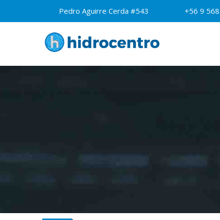
Skip
Pedro Aguirre Cerda #543
+56 9 56
to
content