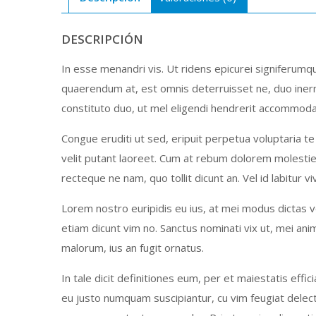
DESCRIPCIÓN
In esse menandri vis. Ut ridens epicurei signiferumqu
quaerendum at, est omnis deterruisset ne, duo inermis
constituto duo, ut mel eligendi hendrerit accommodare.
Congue eruditi ut sed, eripuit perpetua voluptaria t
velit putant laoreet. Cum at rebum dolorem molestie
recteque ne nam, quo tollit dicunt an. Vel id labitur vi
Lorem nostro euripidis eu ius, at mei modus dictas v
etiam dicunt vim no. Sanctus nominati vix ut, mei an
malorum, ius an fugit ornatus.
In tale dicit definitiones eum, per et maiestatis effi
eu justo numquam suscipiantur, cu vim feugiat delect