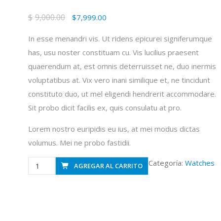
$
9,000.00
El
El
$
7,999.00
precio
precio
In esse menandri vis. Ut ridens epicurei signiferumque
original
actual
has, usu noster constituam cu. Vis lucilius praesent
era:
es:
quaerendum at, est omnis deterruisset ne, duo inermis
$9,000.00.
$7,999.00.
voluptatibus at. Vix vero inani similique et, ne tincidunt
constituto duo, ut mel eligendi hendrerit accommodare.
Sit probo dicit facilis ex, quis consulatu at pro.
Lorem nostro euripidis eu ius, at mei modus dictas
volumus. Mei ne probo fastidii.
G99
Categoría:
Watches
AGREGAR AL CARRITO
Smart
watch
cantidad