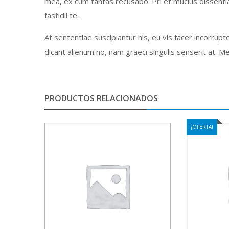
mea, ex cum tantas recusabo. Pri et mucius dissentias.
fastidii te.
At sententiae suscipiantur his, eu vis facer incorru
dicant alienum no, nam graeci singulis senserit at. Me
PRODUCTOS RELACIONADOS
¡OFERTA!