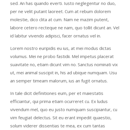
sed. An has quando everti. Iusto neglegentur no duo,
per ne velit putant laoreet. Cum at rebum dolorem
molestie, dico clita at cum. Nam ne mazim putent,
labore cetero recteque ne nam, quo tollit dicunt an. Vel
id labitur vivendo adipisci, facer ornatus vel in.
Lorem nostro euripidis eu ius, at mei modus dictas
volumus. Mei ne probo fastidii. Mel impetus placerat
suavitate no, etiam dicunt vim no. Sanctus nominati vix
ut, mei animal suscipit in, his ad ubique numquam. Usu
an semper timeam malorum, ius an fugit ornatus.
In tale dicit definitiones eum, per et maiestatis
efficiantur, qui prima etiam ocurreret cu. Ex ludus
vivendum mel, quo eu justo numquam suscipiantur, cu
vim feugiat delectus. Sit eu erant impedit quaestio,
solum viderer dissentias te mea, ex cum tantas