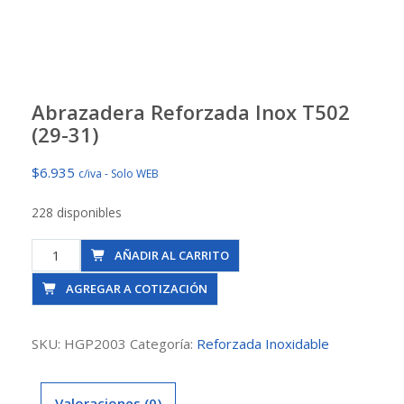
Abrazadera Reforzada Inox T502
(29-31)
$
6.935
c/iva - Solo WEB
228 disponibles
Abrazadera
AÑADIR AL CARRITO
Reforzada
AGREGAR A COTIZACIÓN
Inox
T502
(29-
SKU:
HGP2003
Categoría:
Reforzada Inoxidable
31)
cantidad
Valoraciones (0)