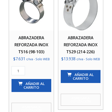
ABRAZADERA
ABRAZADERA
REFORZADA INOX
REFORZADA INOX
T516 (98-103)
T529 (214-226)
$
7.631
$
13.938
c/iva - Solo WEB
c/iva - Solo WEB
ABRAZADERA
ABRAZADERA
AÑADIR AL
REFORZADA
REFORZADA
CARRITO
INOX
AÑADIR AL
INOX
CARRITO
T516
T529
(98-
(214-
AGREGAR A
COTIZACIÓN
103)
226)
AGREGAR A
COTIZACIÓN
cantidad
cantidad