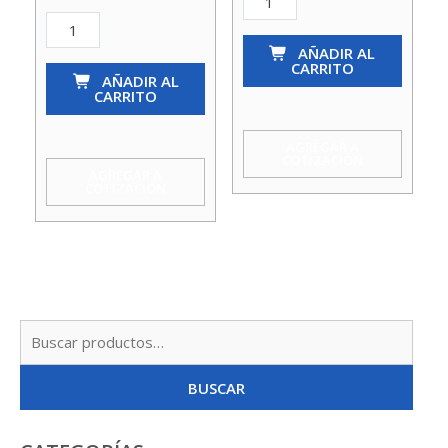
Abrazadera
Reforzada
Reforzada
T506
AÑADIR AL
CARRITO
T515
AÑADIR AL
(44-
CARRITO
(88.9
47)
-
cantidad
AGREGAR A
COTIZACIÓN
96.8)
AGREGAR A
COTIZACIÓN
Versachem
cantidad
Busc
por:
BUSCAR