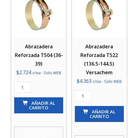
Abrazadera
Abrazadera
Reforzada T504 (36-
Reforzada T522
39)
(136.5-144.5)
$
2.724
Versachem
c/iva - Solo WEB
$
4.363
c/iva - Solo WEB
Abrazadera
Reforzada
Abrazadera
T504
AÑADIR AL
Reforzada
CARRITO
(36-
T522
AÑADIR AL
CARRITO
39)
(136.5-
cantidad
144.5)
AGREGAR A
COTIZACIÓN
Versachem