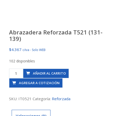
Abrazadera Reforzada T521 (131-
139)
$
4.367
c/iva - Solo WEB
102 disponibles
Abrazadera
AÑADIR AL CARRITO
Reforzada
AGREGAR A COTIZACIÓN
T521
(131-
139)
SKU:
IT0521
Categoría:
Reforzada
cantidad
Valoraciones (0)