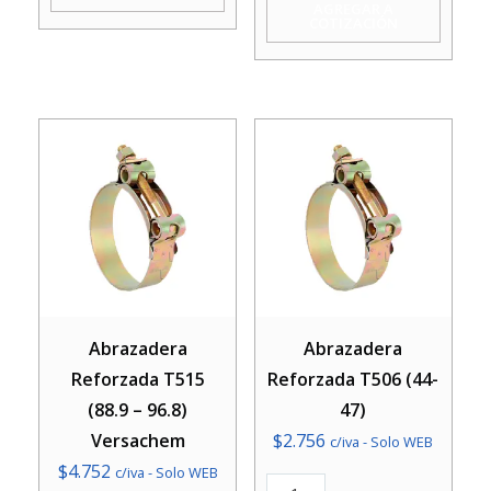
AGREGAR A
COTIZACIÓN
cantidad
Abrazadera
Abrazadera
Reforzada T515
Reforzada T506 (44-
(88.9 – 96.8)
47)
Versachem
$
2.756
c/iva - Solo WEB
$
4.752
c/iva - Solo WEB
Abrazadera